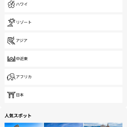
ハワイ
リゾート
アジア
中近東
アフリカ
日本
人気スポット