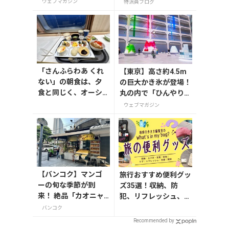
理」20選
30階アフタヌーンテ
ウェブマガジン
特派員ブログ
ィー
「さんふらわあ くれ
【東京】高さ約4.5m
ない」の朝食は、夕
の巨大かき氷が登場！
食と同じく、オーシ
丸の内で「ひんやりＫ
ャンビューのレスト
ＩＴＴＥ」が8月7日
ウェブマガジン
ランでいただけます。
から開催
瀬戸内航路に因んだ
食材や郷土料理のビ
ュッフェが楽しめま
す。そして別府港への
航海も、もう直ぐ終
【バンコク】マンゴ
旅行おすすめ便利グッ
わります。
ーの旬な季節が到
ズ35選！収納、防
来！ 絶品「カオニャ
犯、リフレッシュ、ど
オ・マムアン」の専
れを持って行く？【編
バンコク
門店へ
集者の旅の持ち物】
Recommended by