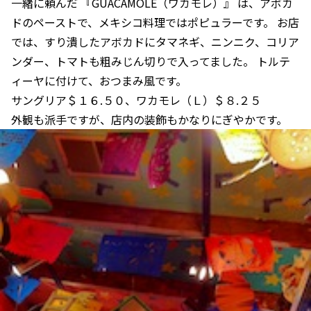
一緒に頼んだ 『GUACAMOLE（ワカモレ）』 は、アボカ
ドのペーストで、メキシコ料理ではポピュラーです。 お店
では、すり潰したアボカドにタマネギ、ニンニク、コリア
ンダー、トマトも粗みじん切りで入ってました。 トルテ
ィーヤに付けて、おつまみ風です。
サングリア＄１６.５０、ワカモレ（Ｌ）＄８.２５
外観も派手ですが、店内の装飾もかなりにぎやかです。