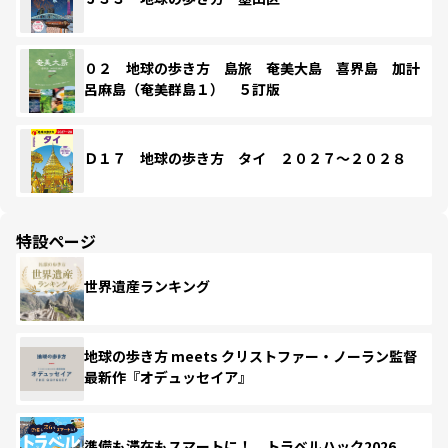
０２ 地球の歩き方 島旅 奄美大島 喜界島 加計
呂麻島（奄美群島１） ５訂版
Ｄ１７ 地球の歩き方 タイ ２０２７～２０２８
特設ページ
世界遺産ランキング
地球の歩き方 meets クリストファー・ノーラン監督
最新作『オデュッセイア』
準備も滞在もスマートに！ トラベルハック2026