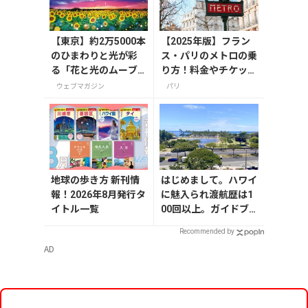
【東京】約2万5000本
【2025年版】フラン
のひまわりと光が彩
ス・パリのメトロの乗
る「花と光のムーブ
り方！料金やチケット
メント」が葛西臨海
の種類、注意点を解説
ウェブマガジン
パリ
公園で7月31日から開
催
地球の歩き方 新刊情
はじめまして。ハワイ
報！2026年8月発行タ
に魅入られ渡航歴は1
イトル一覧
00回以上。ガイドブ
ックやコラム執筆、ブ
Recommended by
ログやインスタグラム
AD
で、その魅力や情報、
過ごし方などを旅行者
目線でお届けしていま
す、小笠原リサと申し