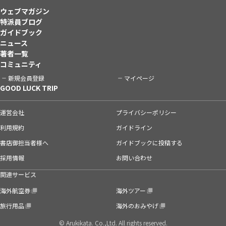
ウェブマガジン
特派員ブログ
ガイドブック
ニュース
著者一覧
コミュニティ
新規会員登録
マイページ
GOOD LUCK TRIP
運営会社
プライバシーポリシー
利用規約
ガイドライン
書店御担当者様へ
ガイドブックに投稿する
採用情報
お問い合わせ
関連サービス
海外航空券
海外ツアー
旅行用品
海外のおみやげ
© Arukikata. Co.,Ltd. All rights reserved.