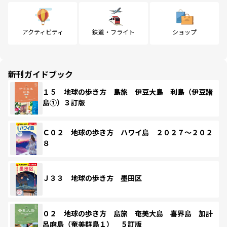
アクティビティ
鉄道・フライト
ショップ
新刊ガイドブック
１５ 地球の歩き方 島旅 伊豆大島 利島（伊豆諸
島①）３訂版
Ｃ０２ 地球の歩き方 ハワイ島 ２０２７～２０２
８
Ｊ３３ 地球の歩き方 墨田区
０２ 地球の歩き方 島旅 奄美大島 喜界島 加計
呂麻島（奄美群島１） ５訂版