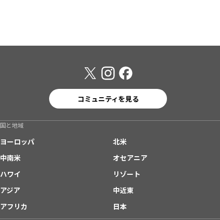
コミュニティを見る
国と地域
ヨーロッパ
北米
中南米
オセアニア
ハワイ
リゾート
アジア
中近東
アフリカ
日本