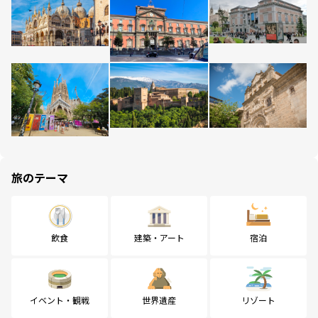
旅のテーマ
飲食
建築・アート
宿泊
イベント・観戦
世界遺産
リゾート