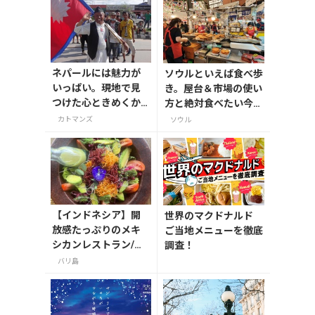
ネパールには魅力が
ソウルといえば食べ歩
いっぱい。現地で見
き。屋台＆市場の使い
つけた心ときめくか
方と絶対食べたい今ど
わいいモノ
きB級グルメ
カトマンズ
ソウル
【インドネシア】開
世界のマクドナルド
放感たっぷりのメキ
ご当地メニューを徹底
シカンレストラン/バ
調査！
リ島・ウブド
バリ島