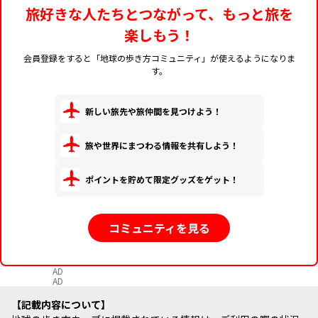
ます。私にとってハワ
旅好きな人たちとつながって、もっと旅を
イは、世界でいちばん
楽しもう！
居心地のよい島であ
り、癒しとパワーの充
会員登録をすると「地球の歩き方コミュニティ」が使えるようになりま
電スポット！ 海で心
す。
身を浄化し、山で深い
癒しを感じ、空の青さ
と眩しい太陽に力をい
新しい旅先や旅仲間を見つけよう！
ただく。ハワイの人は
みんな笑顔。その表情
旅や世界にまつわる情報を共有しよう！
を見ていると、穏やか
な
ポイントを貯めて限定グッズをゲット！
コミュニティを見る
AD
AD
記載内容について