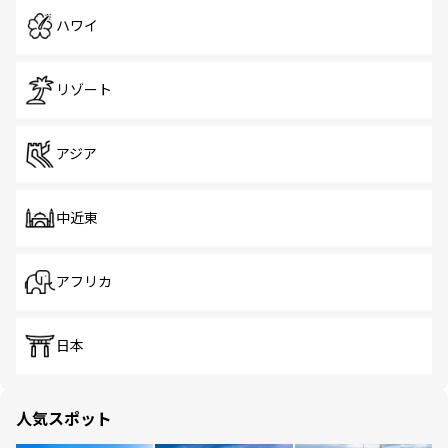
ハワイ
リゾート
アジア
中近東
アフリカ
日本
人気スポット