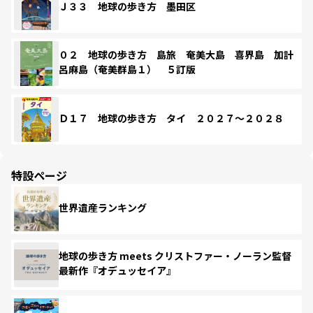
Ｊ３３ 地球の歩き方 墨田区
０２ 地球の歩き方 島旅 奄美大島 喜界島 加計
呂麻島（奄美群島１） ５訂版
Ｄ１７ 地球の歩き方 タイ ２０２７～２０２８
特設ページ
世界遺産ランキング
地球の歩き方 meets クリストファー・ノーラン監督
最新作『オデュッセイア』