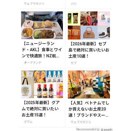
コスメを紹介
方』編集者おすすめの
ウェブマガジン
パリ
お菓子や雑貨などを紹
介
【ニュージーラン
【2026年最新】セブ
ド・AKL】食事とワイ
島で絶対に買いたいお
ンで快適旅！NZ航空
土産10選！
と入国情報
オークランド
セブ
【2025年最新】グア
【人気】ベトナムでし
ムで絶対に買いたい
か買えないお土産20
お土産15選！
選！ブランドやスーパ
ーのお菓子や雑貨まで
グアム
ウェブマガジン
紹介
Recommended by