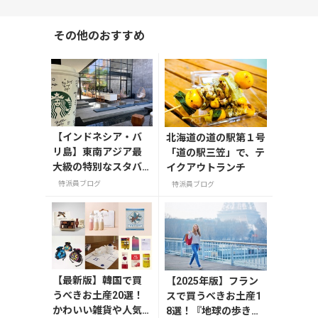
その他のおすすめ
【インドネシア・バ
北海道の道の駅第１号
リ島】東南アジア最
「道の駅三笠」で、テ
大級の特別なスタバ
イクアウトランチ
「スターバックスリ
特派員ブログ
特派員ブログ
ザーブⓇデワタバ
リ」
【最新版】韓国で買
【2025年版】フラン
うべきお土産20選！
スで買うべきお土産1
かわいい雑貨や人気
8選！『地球の歩き