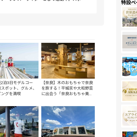
特設ペ
。
2泊3日モデルコー
【奈良】木のおもちゃで奈良
題スポット、グルメ、
を旅する！平城京や大和野菜
ピングを満喫
に出会う「奈良おもちゃ美術
館」