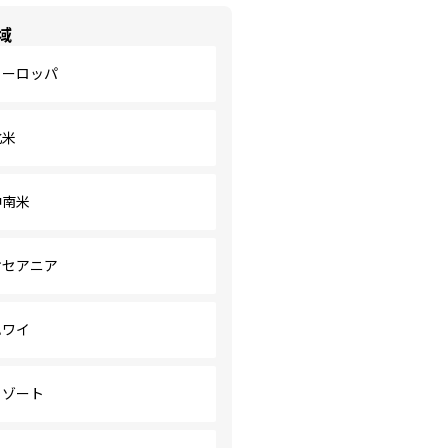
域
ヨーロッパ
北米
中南米
オセアニア
ハワイ
リゾート