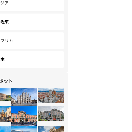
アジア
中近東
アフリカ
日本
ポット