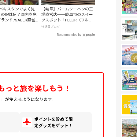
ウズベキスタンでよく見
【岐阜】バームクーヘンの工
」の服は何？国内を席
場直営店──岐阜市のスイー
ランド7SABER直営
ツスポット「FLEUR（フルー
ル）」
ト
特派員ブログ
Recommended by
もっと旅を楽しもう！
ィ」が使えるようになります。
る
ポイントを貯めて限
！
定グッズをゲット！