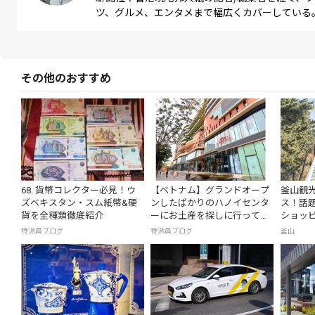
ツ、グルメ、エンタメまで幅広くカバーしている
その他のおすすめ
68. 貨幣コレクター必見！ウ
【ベトナム】グランドオープ
釜山観光
ズベキスタン・スム紙幣&硬
ンしたばかりのハノイセンタ
ス！話
貨を全種類徹底紹介
ーにお土産を探しに行ってみ
ショッ
た！
特派員ブログ
特派員ブログ
釜山