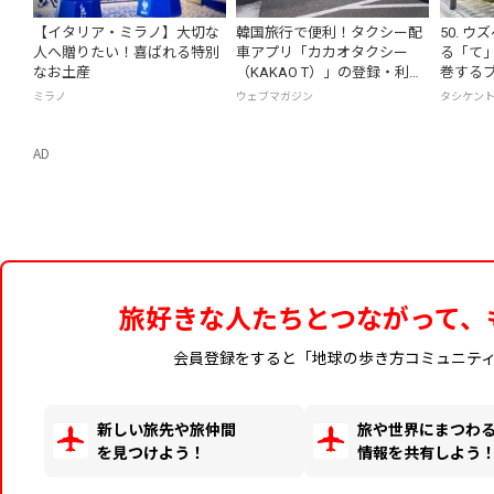
【イタリア・ミラノ】大切な
韓国旅行で便利！タクシー配
50. 
人へ贈りたい！喜ばれる特別
車アプリ「カカオタクシー
る「て
なお土産
（KAKAO T）」の登録・利用
巻するブ
方法
店へ
ミラノ
ウェブマガジン
タシケン
AD
旅好きな人たちとつながって、
会員登録をすると「地球の歩き方コミュニテ
新しい旅先や旅仲間
旅や世界にまつわ
を見つけよう！
情報を共有しよう