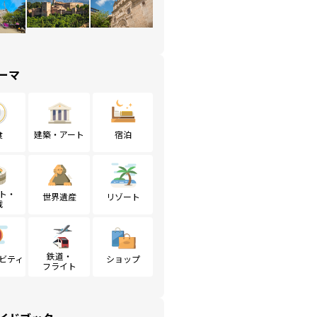
ーマ
食
建築・アート
宿泊
ト・
世界遺産
リゾート
戦
鉄道・
ビティ
ショップ
フライト