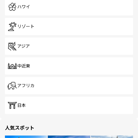
ハワイ
リゾート
アジア
中近東
アフリカ
日本
人気スポット