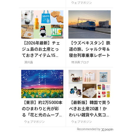
も解説
で絶対買いたいお土産
ウェブマガジン
15選
【2026年最新】チェ
【ウズベキスタン】鉄
ジュ島のお土産とっ
道の旅、シャルク号＆
ておきアイテム15
寝台列車乗車レポート
選！お菓子やかわい
済州島
特派員ブログ
い雑貨、限定コスメ
まで
【東京】約2万5000本
【最新版】韓国で買う
のひまわりと光が彩
べきお土産20選！か
る「花と光のムーブ
わいい雑貨や人気コス
メント」が葛西臨海
メを紹介
ウェブマガジン
ウェブマガジン
公園で7月31日から開
Recommended by