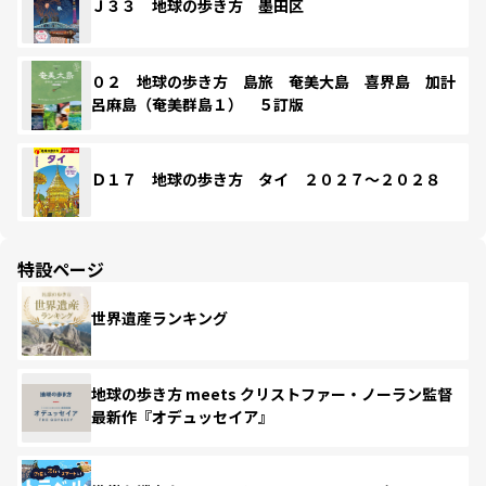
Ｊ３３ 地球の歩き方 墨田区
０２ 地球の歩き方 島旅 奄美大島 喜界島 加計
呂麻島（奄美群島１） ５訂版
Ｄ１７ 地球の歩き方 タイ ２０２７～２０２８
特設ページ
世界遺産ランキング
地球の歩き方 meets クリストファー・ノーラン監督
最新作『オデュッセイア』