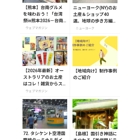
【熊本】台南グルメ
ニューヨーク(NY)のお
を味わおう！「台湾
土産＆ショップ40
祭in熊本2026－台南
選。地球の歩き方編集
ランタン祭－」が8月
者セレクト！
ウェブマガジン
ニューヨーク
8日から開催の画像一
覧
【2026年最新】オー
【地域向け】制作事例
ストラリアのお土産
のご紹介
はコレ！雑貨からス
ーパーでも買えるグ
ウェブマガジン
ルメまで13選
72. タシケント空港国
【島根】国引き神話に