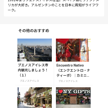
リカが大好き。アルゼンチンのことを日本に周知がライフワ
ーク。
その他のおすすめ
ブエノスアイレス市
Encuentro Nativo
内観光しましょう！
（エンクエントロ・ナ
（１）
ティーボ）｜カミニー
トでタンゴショーが見
ブエノスアイレス
ブエノスアイレス
られるレストラン