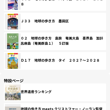
８
Ｊ３３ 地球の歩き方 墨田区
０２ 地球の歩き方 島旅 奄美大島 喜界島 加計
呂麻島（奄美群島１） ５訂版
Ｄ１７ 地球の歩き方 タイ ２０２７～２０２８
特設ページ
世界遺産ランキング
地球の歩き方 meets クリストファー・ノーラン監督