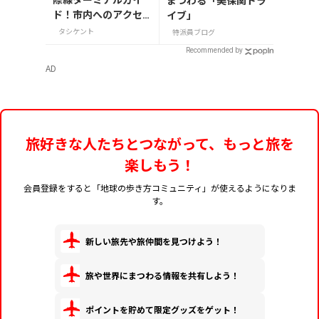
際線ターミナルガイ
まつわる「美保関ドラ
ド！市内へのアクセ
イブ」
ス・両替・お店情報et
タシケント
特派員ブログ
c
Recommended by
AD
旅好きな人たちとつながって、もっと旅を
楽しもう！
会員登録をすると「地球の歩き方コミュニティ」が使えるようになりま
す。
新しい旅先や旅仲間を見つけよう！
旅や世界にまつわる情報を共有しよう！
ポイントを貯めて限定グッズをゲット！