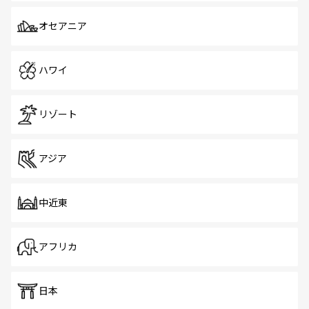
オセアニア
ハワイ
リゾート
アジア
中近東
アフリカ
日本