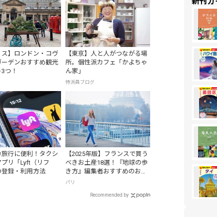
新刊ガ
リス】ロンドン・コヴ
【東京】人と人がつながる場
ガーデンおすすめ観光
所。個性派カフェ「かよちゃ
3つ！
ん家」
特派員ブログ
カ旅行に便利！タクシ
【2025年版】フランスで買う
プリ「Lyft（リフ
べきお土産18選！『地球の歩
の登録・利用方法
き方』編集者おすすめのお菓
子や雑貨などを紹介
パリ
Recommended by