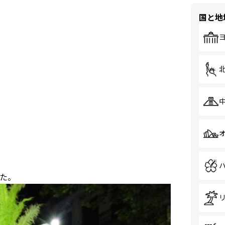
国と地
た。