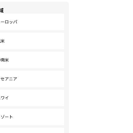
域
ヨーロッパ
北米
中南米
オセアニア
ハワイ
リゾート