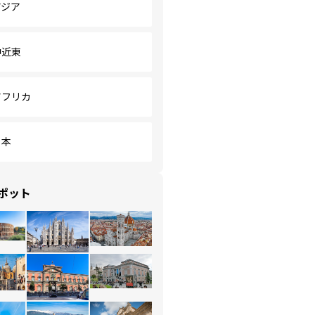
アジア
中近東
アフリカ
日本
ポット