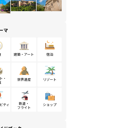
ーマ
食
建築・アート
宿泊
ト・
世界遺産
リゾート
戦
鉄道・
ビティ
ショップ
フライト