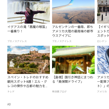
イグアスの滝「悪魔の喉笛」
アルゼンチンの一番南、即ち
【イギ
一番乗り！
アメリカ大陸の最南端の都市
ェント
ウスアイアに
スポット
ブエノスアイレス
ブエノスアイレス
ロンドン
スペイン・トレドのおすすめ
【島根】国引き神話にまつわ
アメリ
観光スポット8選！エル・グ
る「美保関ドライブ」
ー配車ア
レコの傑作や古都の魅力を満
ト）」
喫
トレド
特派員ブログ
アメリカ
AD