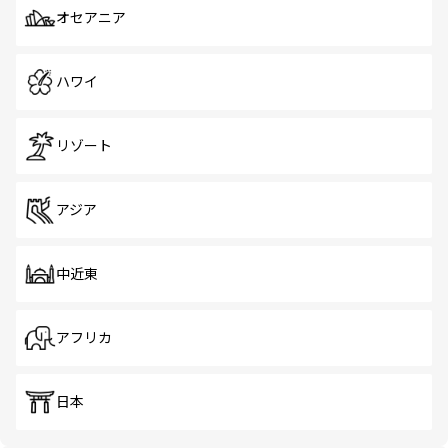
オセアニア
ハワイ
リゾート
アジア
中近東
アフリカ
日本