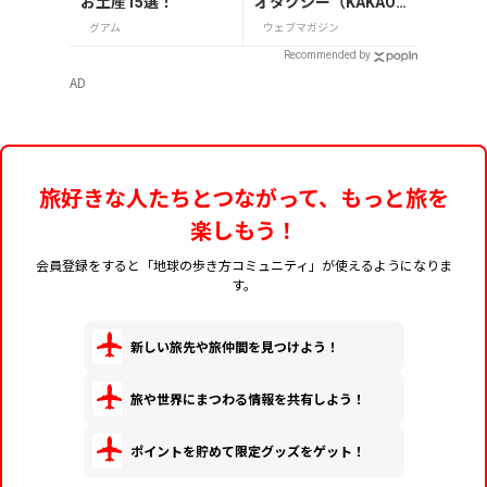
お土産15選！
オタクシー（KAKAO
T）」の登録・利用方
グアム
ウェブマガジン
法
Recommended by
AD
旅好きな人たちとつながって、もっと旅を
楽しもう！
会員登録をすると「地球の歩き方コミュニティ」が使えるようになりま
す。
新しい旅先や旅仲間を見つけよう！
旅や世界にまつわる情報を共有しよう！
ポイントを貯めて限定グッズをゲット！