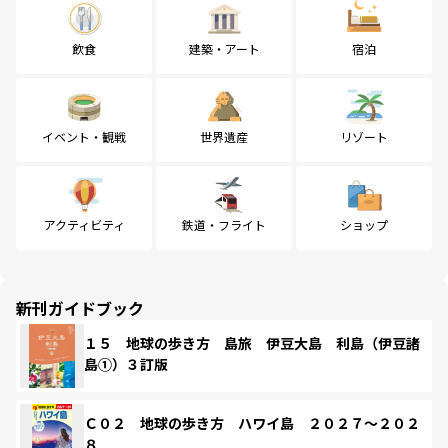
飲食
建築・アート
宿泊
イベント・観戦
世界遺産
リゾート
アクティビティ
鉄道・フライト
ショップ
新刊ガイドブック
１５ 地球の歩き方 島旅 伊豆大島 利島（伊豆諸
島①）３訂版
Ｃ０２ 地球の歩き方 ハワイ島 ２０２７～２０２
８