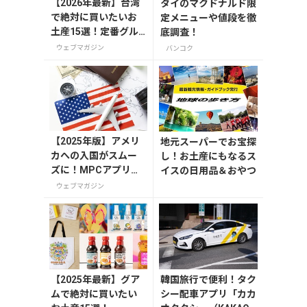
【2026年最新】台湾
タイのマクドナルド限
で絶対に買いたいお
定メニューや値段を徹
土産15選！定番グル
底調査！
メやかわいい雑貨、
ウェブマガジン
バンコク
限定商品も紹介
【2025年版】アメリ
地元スーパーでお宝探
カへの入国がスムー
し！お土産にもなるス
ズに！MPCアプリの
イスの日用品＆おやつ
登録方法や使い方を
ウェブマガジン
解説
【2025年最新】グア
韓国旅行で便利！タク
ムで絶対に買いたい
シー配車アプリ「カカ