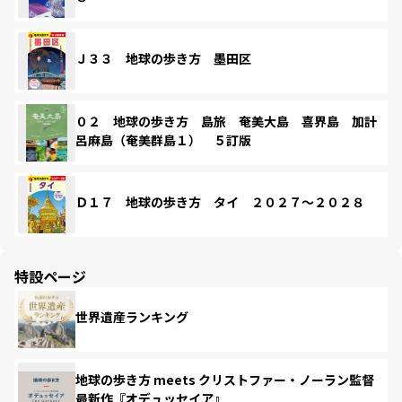
Ｊ３３ 地球の歩き方 墨田区
０２ 地球の歩き方 島旅 奄美大島 喜界島 加計
呂麻島（奄美群島１） ５訂版
Ｄ１７ 地球の歩き方 タイ ２０２７～２０２８
特設ページ
世界遺産ランキング
地球の歩き方 meets クリストファー・ノーラン監督
最新作『オデュッセイア』