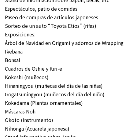
Espectáculos, patio de comidas
Paseo de compras de artículos japoneses
Sorteo de un auto “Toyota Etios” (rifas)
Exposiciones:
Árbol de Navidad en Origami y adornos de Wrapping
Ikebana
Bonsai
Cuadros de Oshie y Kiri-e
Kokeshi (muñecos)
Hinaningyou (muñecas del día de las niñas)
Gogatsuningyou (muñecos del día del niño)
Kokedama (Plantas ornamentales)
Máscaras Noh
Okoto (instrumento)
Nihonga (Acuarela japonesa)
Stand informativo sobre Japón