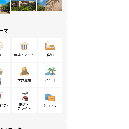
ーマ
食
建築・アート
宿泊
ト・
世界遺産
リゾート
戦
鉄道・
ビティ
ショップ
フライト