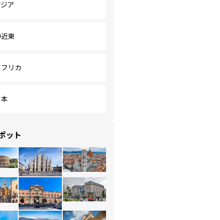
アジア
中近東
アフリカ
日本
ポット