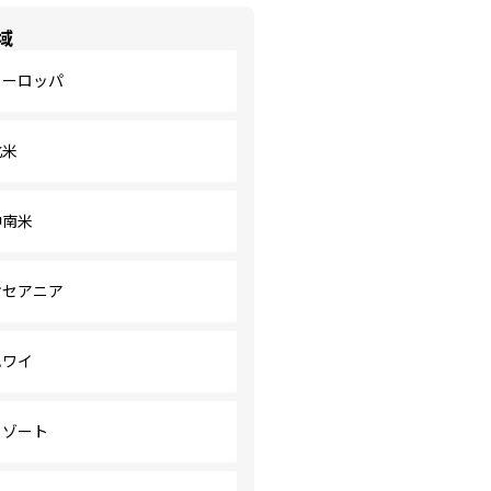
域
ヨーロッパ
北米
中南米
オセアニア
ハワイ
リゾート