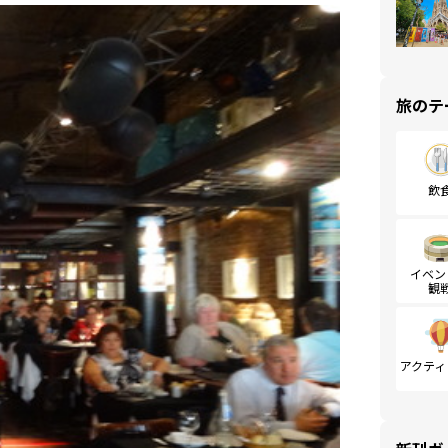
旅のテ
飲
イベン
観
アクティ