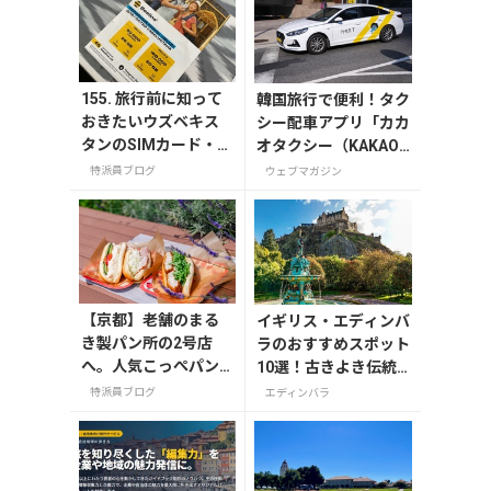
155. 旅行前に知って
韓国旅行で便利！タク
おきたいウズベキス
シー配車アプリ「カカ
タンのSIMカード・W
オタクシー（KAKAO
i-Fiなどインターネッ
T）」の登録・利用方
特派員ブログ
ウェブマガジン
ト事情
法
【京都】老舗のまる
イギリス・エディンバ
き製パン所の2号店
ラのおすすめスポット
へ。人気こっぺパン
10選！古きよき伝統
を市役所で味わう
息づく町を巡る
特派員ブログ
エディンバラ