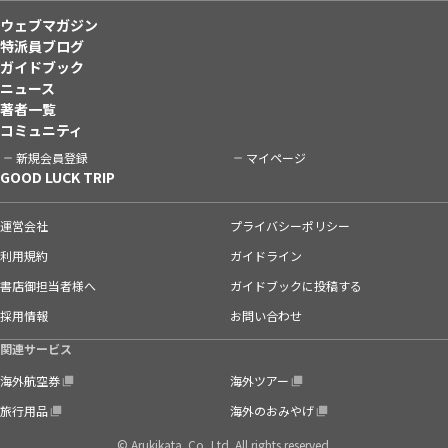
ウェブマガジン
特派員ブログ
ガイドブック
ニュース
著者一覧
コミュニティ
新規会員登録
マイページ
GOOD LUCK TRIP
運営会社
プライバシーポリシー
利用規約
ガイドライン
書店御担当者様へ
ガイドブックに投稿する
採用情報
お問い合わせ
関連サービス
海外航空券
海外ツアー
旅行用品
海外のおみやげ
© Arukikata. Co.,Ltd. All rights reserved.