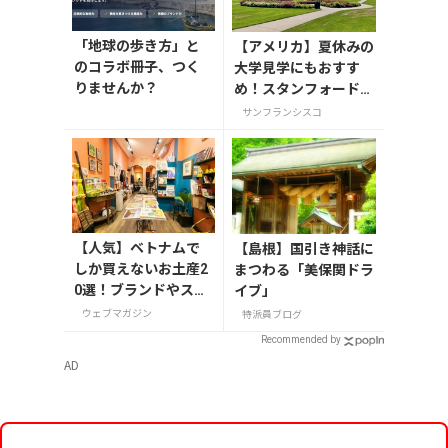
「地球の歩き方」と
【アメリカ】夏休みの
のコラボ冊子、つく
大学見学にもおすす
りませんか？
め！スタンフォード大
学とUCバークレーを1
サンフランシスコ
日で巡る
【人気】ベトナムで
【島根】国引き神話に
しか買えないお土産2
まつわる「美保関ドラ
0選！ブランドやスー
イブ」
パーのお菓子や雑貨
ウェブマガジン
特派員ブログ
まで紹介
Recommended by
AD