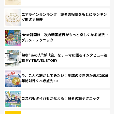
エアラインランキング 読者の投票をもとにランキン
グ形式で発表
Next韓国旅 次の韓国旅行がもっと楽しくなる 旅先・
グルメ・テクニック
旬な“あの人”が「旅」をテーマに語るインタビュー連
載 MY TRAVEL STORY
今、こんな旅がしてみたい！地球の歩き方が選ぶ2026
年絶対行くべき旅先30
コスパもタイパもかなえる！賢者の旅テクニック