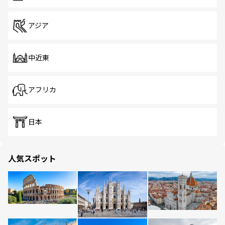
アジア
中近東
アフリカ
日本
人気スポット