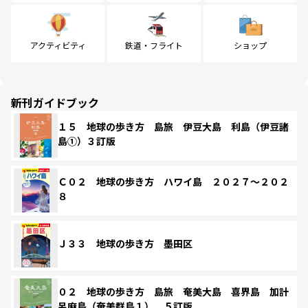
アクティビティ
鉄道・フライト
ショップ
新刊ガイドブック
１５ 地球の歩き方 島旅 伊豆大島 利島（伊豆諸
島①）３訂版
Ｃ０２ 地球の歩き方 ハワイ島 ２０２７～２０２
８
Ｊ３３ 地球の歩き方 墨田区
０２ 地球の歩き方 島旅 奄美大島 喜界島 加計
呂麻島（奄美群島１） ５訂版