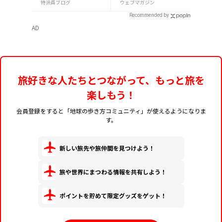
GLASS 熾火」で味わ
産10選
特派員ブログ
ウェブマガジン
うアフタヌーンティ
Recommended by
ー
AD
旅好きな人たちとつながって、もっと旅を
楽しもう！
会員登録をすると「地球の歩き方コミュニティ」が使えるようになりま
す。
新しい旅先や旅仲間を見つけよう！
旅や世界にまつわる情報を共有しよう！
ポイントを貯めて限定グッズをゲット！