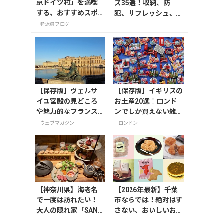
京ドイツ村」を満喫
ズ35選！収納、防
する、おすすめスポ
犯、リフレッシュ、ど
ット3選
れを持って行く？【編
特派員ブログ
集者の旅の持ち物】
【保存版】ヴェルサ
【保存版】イギリスの
イユ宮殿の見どころ
お土産20選！ロンド
や魅力的なフランス
ンでしか買えない雑
の宮殿/庭園にせまる
貨/お菓子/紅茶まで徹
ウェブマガジン
ロンドン
底紹介
【神奈川県】海老名
【2026年最新】千葉
で一度は訪れたい！
市ならでは！絶対はず
大人の隠れ家「SAND
さない、おいしいお土