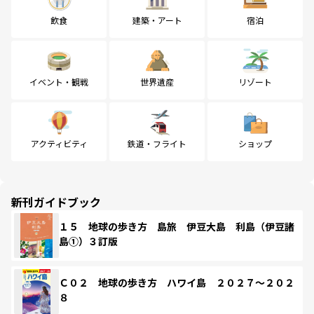
飲食
建築・アート
宿泊
イベント・観戦
世界遺産
リゾート
アクティビティ
鉄道・フライト
ショップ
新刊ガイドブック
１５ 地球の歩き方 島旅 伊豆大島 利島（伊豆諸
島①）３訂版
Ｃ０２ 地球の歩き方 ハワイ島 ２０２７～２０２
８