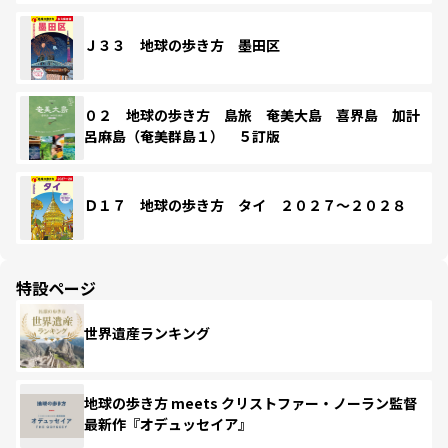
Ｊ３３ 地球の歩き方 墨田区
０２ 地球の歩き方 島旅 奄美大島 喜界島 加計
呂麻島（奄美群島１） ５訂版
Ｄ１７ 地球の歩き方 タイ ２０２７～２０２８
特設ページ
世界遺産ランキング
地球の歩き方 meets クリストファー・ノーラン監督
最新作『オデュッセイア』