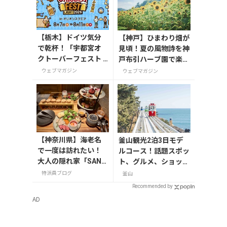
【栃木】ドイツ気分
【神戸】ひまわり畑が
で乾杯！「宇都宮オ
見頃！夏の風物詩を神
クトーバーフェスト L
戸布引ハーブ園で楽し
ight 2026」が8月7日
もう
ウェブマガジン
ウェブマガジン
から開催
【神奈川県】海老名
釜山観光2泊3日モデ
で一度は訪れたい！
ルコース！話題スポッ
大人の隠れ家「SAND
ト、グルメ、ショッピ
GLASS 熾火」で味わ
ングを満喫
特派員ブログ
釜山
うアフタヌーンティ
Recommended by
ー
AD