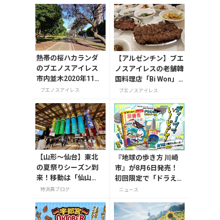
熱帯の桜ハカランダ
【アルゼンチン】ブエ
のブエノスアイレス
ノスアイレスの老舗韓
市内並木2020年11月
国料理店「Bi Won」
末
で味わう本場の味
ブエノスアイレス
ブエノスアイレス
【山形〜仙台】東北
『地球の歩き方 川崎
の夏祭りシーズン到
市』が8月6日発売！
来！移動は「仙山
初回限定で「ドラえも
線」と「高速バス」
ん」描き下ろし特別カ
特派員ブログ
ニュース
どっちが正解？
バー付き