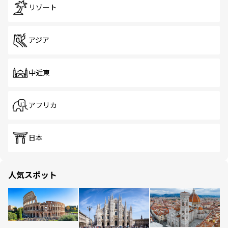
リゾート
アジア
中近東
アフリカ
日本
人気スポット