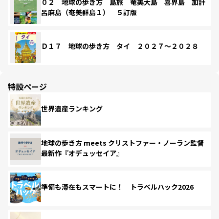
０２ 地球の歩き方 島旅 奄美大島 喜界島 加計
呂麻島（奄美群島１） ５訂版
Ｄ１７ 地球の歩き方 タイ ２０２７～２０２８
特設ページ
世界遺産ランキング
地球の歩き方 meets クリストファー・ノーラン監督
最新作『オデュッセイア』
準備も滞在もスマートに！ トラベルハック2026