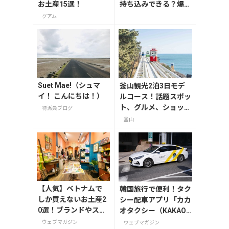
お土産15選！
持ち込みできる？爆発
するって本当？
グアム
Suet Mae!（シュマ
釜山観光2泊3日モデ
イ！ こんにちは！）
ルコース！話題スポッ
ト、グルメ、ショッピ
特派員ブログ
ングを満喫
釜山
【人気】ベトナムで
韓国旅行で便利！タク
しか買えないお土産2
シー配車アプリ「カカ
0選！ブランドやスー
オタクシー（KAKAO
パーのお菓子や雑貨
T）」の登録・利用方
ウェブマガジン
ウェブマガジン