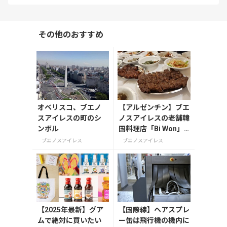
その他のおすすめ
オベリスコ、ブエノ
【アルゼンチン】ブエ
スアイレスの町のシ
ノスアイレスの老舗韓
ンボル
国料理店「Bi Won」
で味わう本場の味
ブエノスアイレス
ブエノスアイレス
【2025年最新】グア
【国際線】ヘアスプレ
ムで絶対に買いたい
ー缶は飛行機の機内に