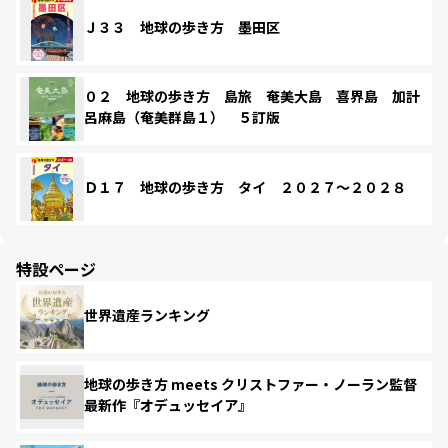
Ｊ３３ 地球の歩き方 墨田区
０２ 地球の歩き方 島旅 奄美大島 喜界島 加計
呂麻島（奄美群島１） ５訂版
Ｄ１７ 地球の歩き方 タイ ２０２７～２０２８
特設ページ
世界遺産ランキング
地球の歩き方 meets クリストファー・ノーラン監督
最新作『オデュッセイア』