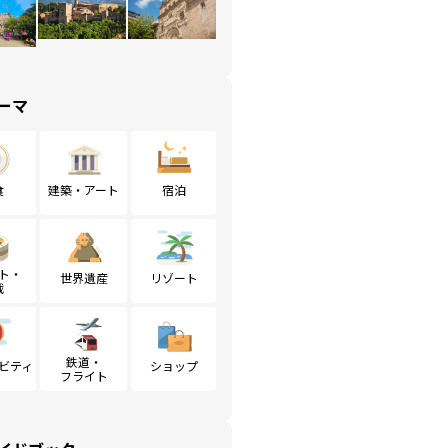
ーマ
食
建築・アート
宿泊
ト・
世界遺産
リゾート
戦
鉄道・
ビティ
ショップ
フライト