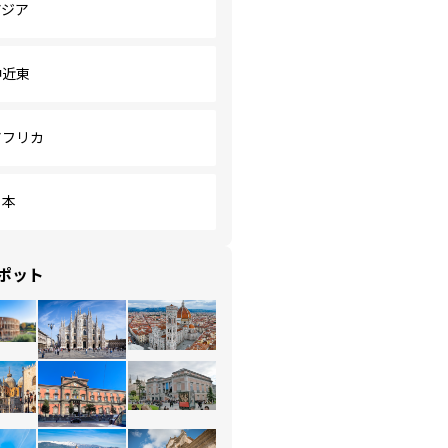
アジア
中近東
アフリカ
日本
ポット