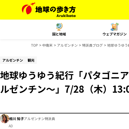
国と地域
ウェブマガジン
TOP
中南米
アルゼンチン
特派員ブログ
地球ゆうゆう紀
アルゼンチン
観光
地球ゆうゆう紀行「パタゴニア
ルゼンチン～」7/28（木）13:0
相川 知子
アルゼンチン特派員
AD