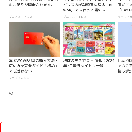
のお祭りが開催されます。
イレスの老舗韓国料理店「Bi
庫がア
Won」で味わう本場の味
「Red Br
8月1日
ブエノスアイレス
ブエノスアイレス
ウェブマ
韓国WOWPASSの購入方法・
地球の歩き方 新刊情報！2026
日本帰
使い方を完全ガイド！初めて
年7月発行タイトル一覧
での注意
でも迷わない
物も解
ウェブマガジン
AD