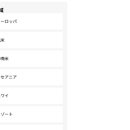
域
ヨーロッパ
北米
中南米
オセアニア
ハワイ
リゾート