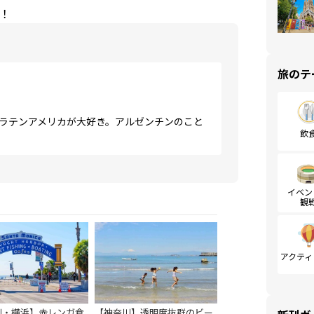
！
旅のテ
とラテンアメリカが大好き。アルゼンチンのこと
飲
イベン
観
アクティ
川・横浜】赤レンガ倉
【神奈川】透明度抜群のビー