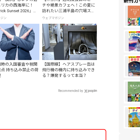
新刊ガ
メリカの西海岸に！
チや絶景カフェへ！この夏に
ick Sunset 2026」が
訪れたい三浦半島の穴場スポ
から開催
ット
ガジン
ウェブマガジン
国時の入国審査や税関
【国際線】ヘアスプレー缶は
点 持ち込み禁止の荷
飛行機の機内に持ち込みでき
説
る？爆発するって本当？
Recommended by