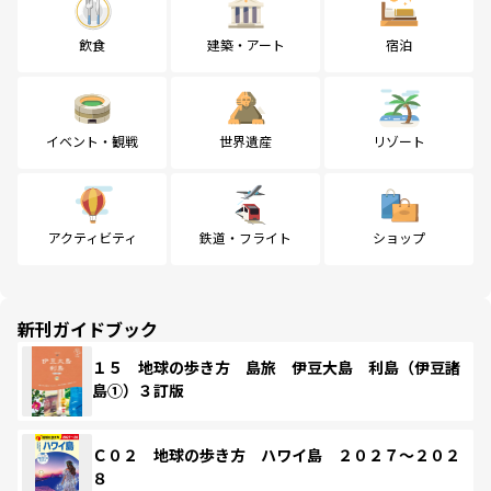
飲食
建築・アート
宿泊
イベント・観戦
世界遺産
リゾート
アクティビティ
鉄道・フライト
ショップ
新刊ガイドブック
１５ 地球の歩き方 島旅 伊豆大島 利島（伊豆諸
島①）３訂版
Ｃ０２ 地球の歩き方 ハワイ島 ２０２７～２０２
８