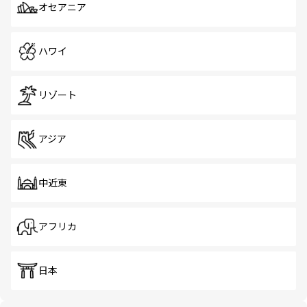
オセアニア
ハワイ
リゾート
アジア
中近東
アフリカ
日本