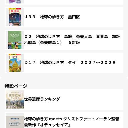
Ｊ３３ 地球の歩き方 墨田区
０２ 地球の歩き方 島旅 奄美大島 喜界島 加計
呂麻島（奄美群島１） ５訂版
Ｄ１７ 地球の歩き方 タイ ２０２７～２０２８
特設ページ
世界遺産ランキング
地球の歩き方 meets クリストファー・ノーラン監督
最新作『オデュッセイア』