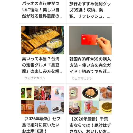
パラオの直行便がつ
旅行おすすめ便利グッ
いに復活！美しい自
ズ35選！収納、防
然が残る世界遺産の
犯、リフレッシュ、ど
島々へ行こう【今旅2
れを持って行く？【編
026】
集者の旅の持ち物】
臭いって本当？台湾
韓国WOWPASSの購入
の定番グルメ「臭豆
方法・使い方を完全ガ
腐」の楽しみ方を解
イド！初めてでも迷わ
説！定番メニューと
ない
ウェブマガジン
ウェブマガジン
おすすめ店も紹介
【2026年最新】セブ
【2026年最新】千葉
島で絶対に買いたい
市ならでは！絶対はず
お土産10選！
さない、おいしいお土