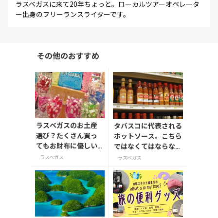
ラスベガスに来て20年ちょっと。ローカルツアーオペレータ
ー出身のフリーランスライターです。
その他のおすすめ
ラスベガスのお土産
タバスコに代表される
選び？たくさん買っ
ホットソース。こちら
てもお財布に優しい
ではなくてはならない
コスパ抜群のあれこ
調味料のひとつです。
ラスベガス
ラスベガス
れ