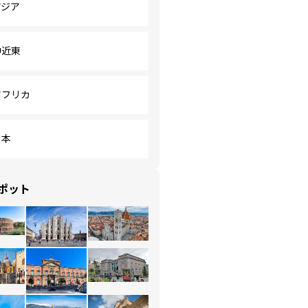
アジア
中近東
アフリカ
日本
ポット