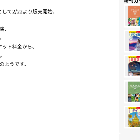
新刊ガ
として2/22より販売開始、
演、
。
チケット料金から、
。
のようです。