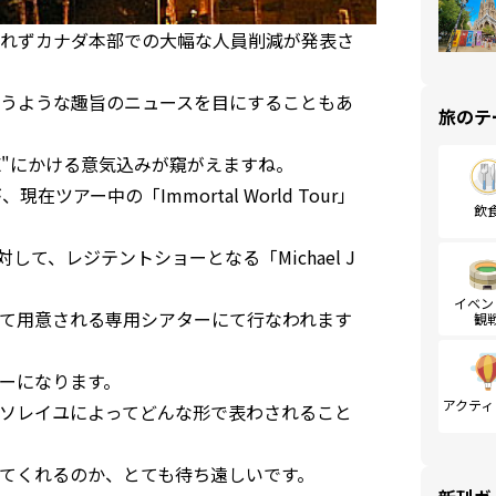
れずカナダ本部での大幅な人員削減が発表さ
うような趣旨のニュースを目にすることもあ
旅のテ
E"にかける意気込みが窺がえますね。
在ツアー中の「Immortal World Tour」
飲
て、レジテントショーとなる「Michael J
イベン
て用意される専用シアターにて行なわれます
観
ーになります。
アクティ
ソレイユによってどんな形で表わされること
てくれるのか、とても待ち遠しいです。