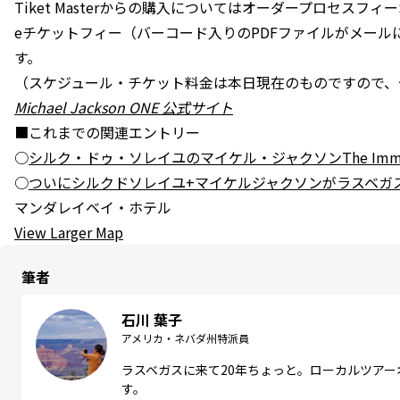
Tiket Masterからの購入についてはオーダープロセスフィー$
eチケットフィー（バーコード入りのPDFファイルがメールに
す。
（スケジュール・チケット料金は本日現在のものですので、
Michael Jackson ONE 公式サイト
■これまでの関連エントリー
○
シルク・ドゥ・ソレイユのマイケル・ジャクソンThe Immort
○
ついにシルクドソレイユ+マイケルジャクソンがラスベガ
マンダレイベイ・ホテル
View Larger Map
筆者
石川 葉子
アメリカ・ネバダ州特派員
ラスベガスに来て20年ちょっと。ローカルツア
す。