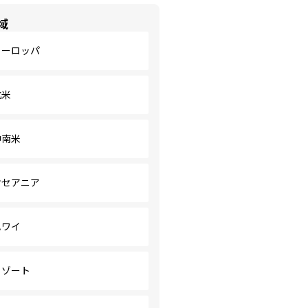
域
ヨーロッパ
北米
中南米
オセアニア
ハワイ
リゾート