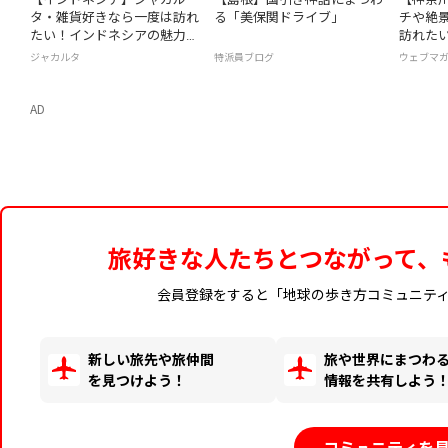
タ・雑貨好きなら一度は訪れ
る「美保関ドライブ」
チや絶
たい！インドネシアの魅力が
訪れた
詰まった「Chic Mart」
ット
ジャカルタ
特派員ブログ
ウェブマ
AD
旅好きな人たちとつながって、
会員登録をすると「地球の歩き方コミュニテ
新しい旅先や旅仲間
旅や世界にまつわ
を見つけよう！
情報を共有しよう
コミュニティを