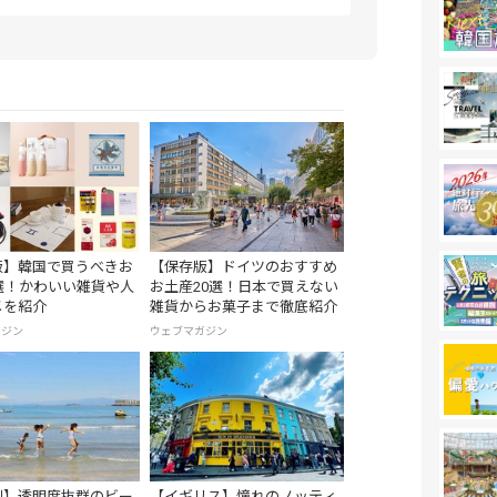
版】韓国で買うべきお
【保存版】ドイツのおすすめ
選！かわいい雑貨や人
お土産20選！日本で買えない
メを紹介
雑貨からお菓子まで徹底紹介
ガジン
ウェブマガジン
川】透明度抜群のビー
【イギリス】憧れのノッティ