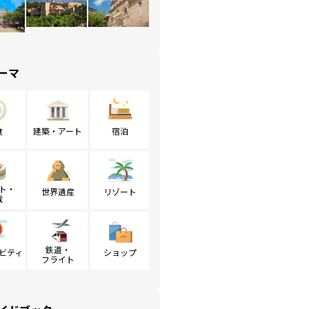
ーマ
食
建築・アート
宿泊
ト・
世界遺産
リゾート
戦
鉄道・
ビティ
ショップ
フライト