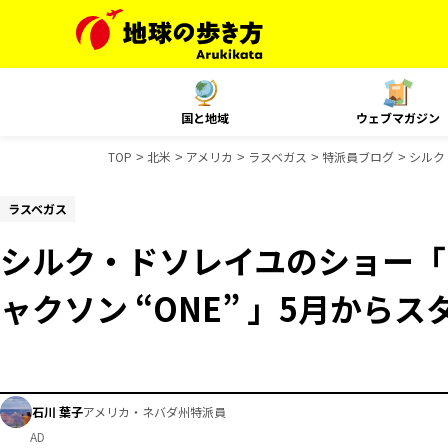
国と地域
ウェブマガジン
TOP
北米
アメリカ
ラスベガス
特派員ブログ
シルク
ラスベガス
シルク・ドソレイユのショー「
ャクソン “ONE” 」5月からス
石川 葉子
アメリカ・ネバダ州特派員
AD