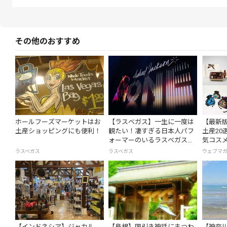
その他のおすすめ
ホールフーズマーケットはお
【ラスベガス】一生に一度は
【最新
土産ショッピングにも便利！
観たい！凄すぎる日本人パフ
土産20
ォーマーのいるラスベガスシ
気コス
ョー3選
ラスベガス
ラスベガス
ウェブマ
【インドネシア】ジャカル
【島根】国引き神話にまつわ
【神奈