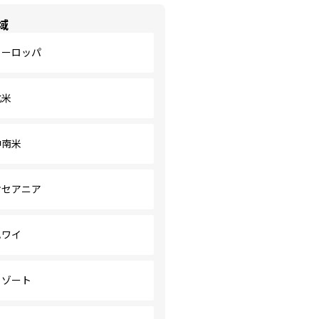
域
ヨーロッパ
北米
中南米
オセアニア
ハワイ
リゾート