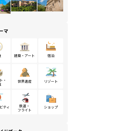
ーマ
食
建築・アート
宿泊
ト・
世界遺産
リゾート
戦
鉄道・
ビティ
ショップ
フライト