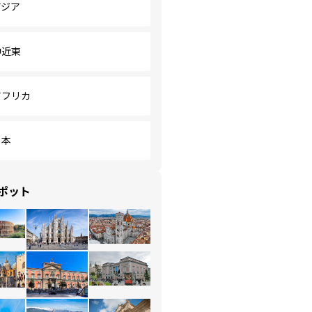
アジア
中近東
アフリカ
日本
ポット