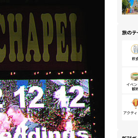
旅のテ
飲
イベン
観
アクティ