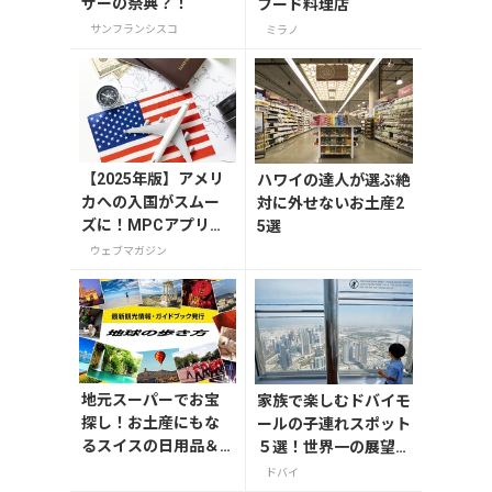
ザーの祭典？！
フード料理店
サンフランシスコ
ミラノ
【2025年版】アメリ
ハワイの達人が選ぶ絶
カへの入国がスムー
対に外せないお土産2
ズに！MPCアプリの
5選
登録方法や使い方を
ウェブマガジン
解説
地元スーパーでお宝
家族で楽しむドバイモ
探し！お土産にもな
ールの子連れスポット
るスイスの日用品＆
５選！世界一の展望台
おやつ
やアイススケート場を
ドバイ