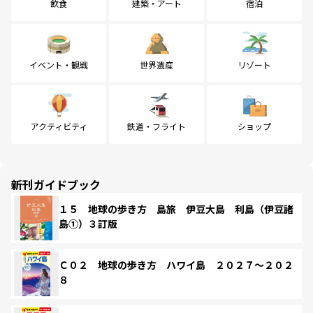
飲食
建築・アート
宿泊
イベント・観戦
世界遺産
リゾート
アクティビティ
鉄道・フライト
ショップ
新刊ガイドブック
１５ 地球の歩き方 島旅 伊豆大島 利島（伊豆諸
島①）３訂版
Ｃ０２ 地球の歩き方 ハワイ島 ２０２７～２０２
８