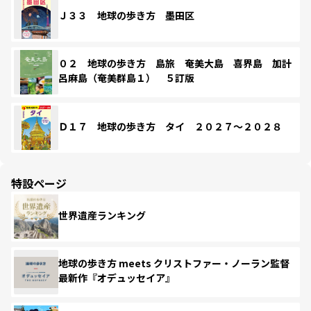
Ｊ３３ 地球の歩き方 墨田区
０２ 地球の歩き方 島旅 奄美大島 喜界島 加計
呂麻島（奄美群島１） ５訂版
Ｄ１７ 地球の歩き方 タイ ２０２７～２０２８
特設ページ
世界遺産ランキング
地球の歩き方 meets クリストファー・ノーラン監督
最新作『オデュッセイア』