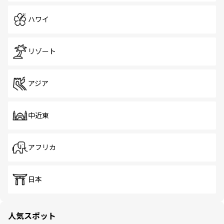
ハワイ
リゾート
アジア
中近東
アフリカ
日本
人気スポット