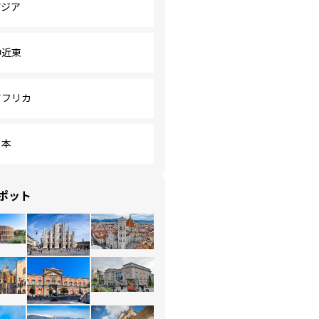
アジア
中近東
アフリカ
日本
ポット