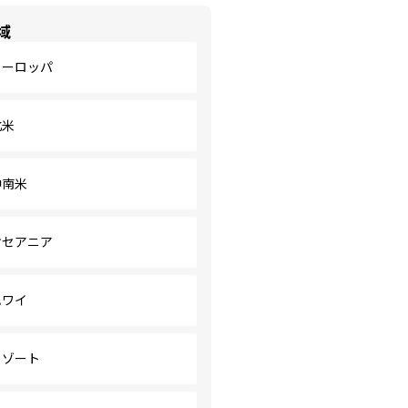
域
ヨーロッパ
北米
中南米
オセアニア
ハワイ
リゾート