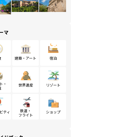
ーマ
食
建築・アート
宿泊
ト・
世界遺産
リゾート
戦
鉄道・
ビティ
ショップ
フライト