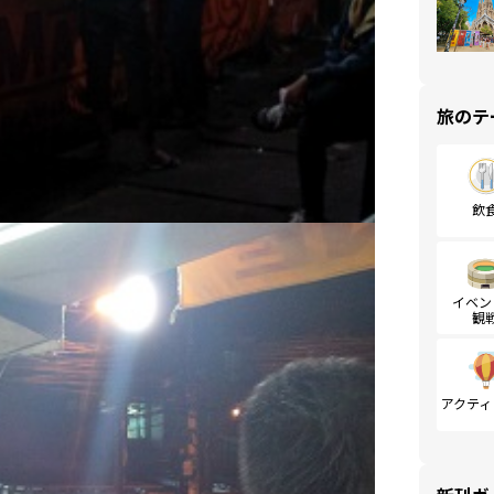
旅のテ
飲
イベン
観
アクティ