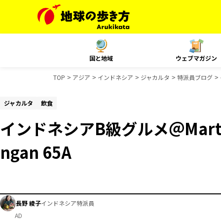
国と地域
ウェブマガジン
TOP
アジア
インドネシア
ジャカルタ
特派員ブログ
ジャカルタ
飲食
インドネシアB級グルメ＠Martab
ngan 65A
長野 綾子
インドネシア特派員
AD