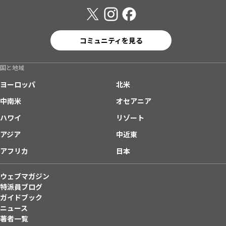
コミュニティを見る
国と地域
ヨーロッパ
北米
中南米
オセアニア
ハワイ
リゾート
アジア
中近東
アフリカ
日本
ウェブマガジン
特派員ブログ
ガイドブック
ニュース
著者一覧