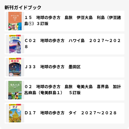
新刊ガイドブック
１５ 地球の歩き方 島旅 伊豆大島 利島（伊豆諸
島①）３訂版
Ｃ０２ 地球の歩き方 ハワイ島 ２０２７～２０２
８
Ｊ３３ 地球の歩き方 墨田区
０２ 地球の歩き方 島旅 奄美大島 喜界島 加計
呂麻島（奄美群島１） ５訂版
Ｄ１７ 地球の歩き方 タイ ２０２７～２０２８