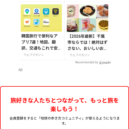
のお菓子や雑貨など
を紹介
韓国旅行で便利なア
【2026年最新】千葉
プリ7選！地図、翻
市ならでは！絶対はず
訳、交通もこれで安
さない、おいしいお土
心
産10選
ウェブマガジン
ウェブマガジン
Recommended by
AD
旅好きな人たちとつながって、もっと旅を
楽しもう！
会員登録をすると「地球の歩き方コミュニティ」が使えるようになりま
す。