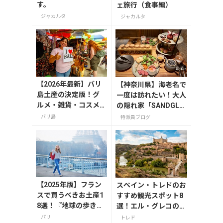
す。
ェ旅行（食事編）
ジャカルタ
ジャカルタ
【2026年最新】バリ
【神奈川県】海老名で
島土産の決定版！グ
一度は訪れたい！大人
ルメ・雑貨・コスメ
の隠れ家「SANDGLA
のおすすめ20選
SS 熾火」で味わうア
バリ島
特派員ブログ
フタヌーンティー
【2025年版】フラン
スペイン・トレドのお
スで買うべきお土産1
すすめ観光スポット8
8選！『地球の歩き
選！エル・グレコの傑
方』編集者おすすめ
作や古都の魅力を満喫
パリ
トレド