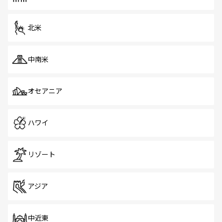
北米
中南米
オセアニア
ハワイ
リゾート
アジア
中近東