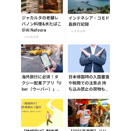
ジャカルタの老舗レ
インドネシア・コモド
バノン料理&水たばこ
島旅行記録
＠Al Nafoura
ジャカルタ
ジャカルタ
海外旅行に必須！タ
日本帰国時の入国審査
クシー配車アプリ「U
や税関での注意点 持
ber（ウーバー）」の
ち込み禁止の荷物も解
登録・利用方法
説