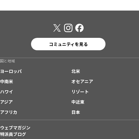
コミュニティを見る
国と地域
ヨーロッパ
北米
中南米
オセアニア
ハワイ
リゾート
アジア
中近東
アフリカ
日本
ウェブマガジン
特派員ブログ