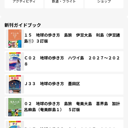
アクティビティ
鉄道・フライト
ショップ
新刊ガイドブック
１５ 地球の歩き方 島旅 伊豆大島 利島（伊豆諸
島①）３訂版
Ｃ０２ 地球の歩き方 ハワイ島 ２０２７～２０２
８
Ｊ３３ 地球の歩き方 墨田区
０２ 地球の歩き方 島旅 奄美大島 喜界島 加計
呂麻島（奄美群島１） ５訂版