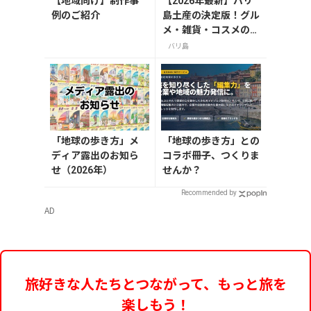
【地域向け】制作事
【2026年最新】バリ
例のご紹介
島土産の決定版！グル
メ・雑貨・コスメのお
すすめ20選
バリ島
「地球の歩き方」メ
「地球の歩き方」との
ディア露出のお知ら
コラボ冊子、つくりま
せ（2026年）
せんか？
Recommended by
AD
旅好きな人たちとつながって、もっと旅を
楽しもう！