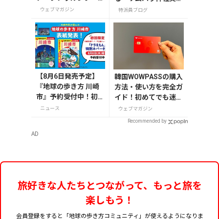
ルで絶対買いたいお
宮」
ウェブマガジン
特派員ブログ
土産15選
【8月6日発売予定】
韓国WOWPASSの購入
『地球の歩き方 川崎
方法・使い方を完全ガ
市』予約受付中！初
イド！初めてでも迷わ
回限定版は「ドラえ
ない
ニュース
ウェブマガジン
もん」特別カバー付
Recommended by
き
AD
旅好きな人たちとつながって、もっと旅を
楽しもう！
会員登録をすると「地球の歩き方コミュニティ」が使えるようになりま