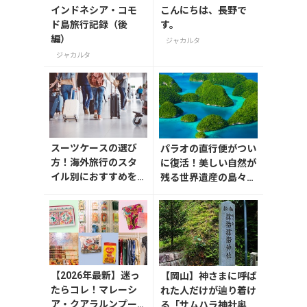
インドネシア・コモ
こんにちは、長野で
ド島旅行記録（後
す。
編）
ジャカルタ
ジャカルタ
スーツケースの選び
パラオの直行便がつい
方！海外旅行のスタ
に復活！美しい自然が
イル別におすすめを
残る世界遺産の島々へ
解説
行こう【今旅2026】
【2026年最新】迷っ
【岡山】神さまに呼ば
たらコレ！マレーシ
れた人だけが辿り着け
ア・クアラルンプー
る「サムハラ神社奥の