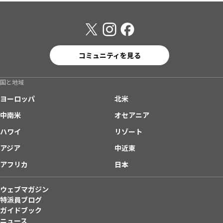
コミュニティを見る
国と地域
ヨーロッパ
北米
中南米
オセアニア
ハワイ
リゾート
アジア
中近東
アフリカ
日本
ウェブマガジン
特派員ブログ
ガイドブック
ニュース