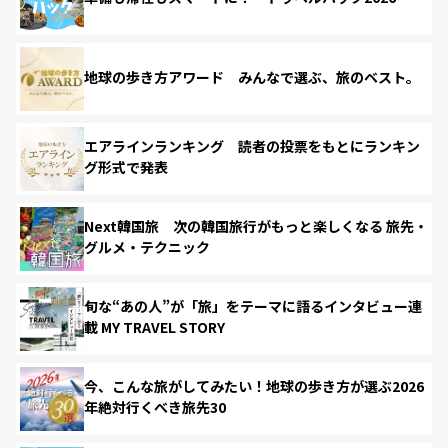
地球の歩き方アワード みんなで選ぶ、旅のベスト。
エアラインランキング 読者の投票をもとにランキン
グ形式で発表
Next韓国旅 次の韓国旅行がもっと楽しくなる 旅先・
グルメ・テクニック
旬な“あの人”が「旅」をテーマに語るインタビュー連
載 MY TRAVEL STORY
今、こんな旅がしてみたい！地球の歩き方が選ぶ2026
年絶対行くべき旅先30