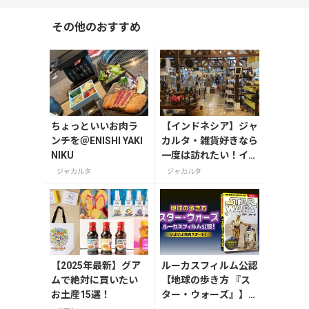
その他のおすすめ
ちょっといいお肉ラ
【インドネシア】ジャ
ンチを＠ENISHI YAKI
カルタ・雑貨好きなら
NIKU
一度は訪れたい！イン
ドネシアの魅力が詰ま
ジャカルタ
ジャカルタ
った「Chic Mart」
【2025年最新】グア
ルーカスフィルム公認
ムで絶対に買いたい
【地球の歩き方 『ス
お土産15選！
ター・ウォーズ』】が