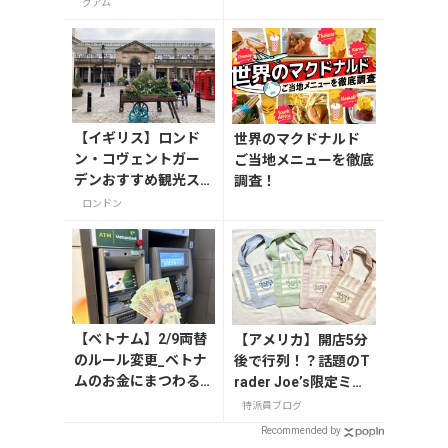
7月31日発売！初回限
グアム
定版はホログラム仕様
の特製リバーシブル帯
付き
【イギリス】ロンド
世界のマクドナルド
ン・コヴェントガー
ご当地メニューを徹底
デンおすすめ観光ス
調査！
ポット3つ！
ロンドン
【ベトナム】2/9両替
【アメリカ】開店5分
のルール変更_ベトナ
後で行列！？話題のT
ムのお金にまつわる
rader Joe’s限定ミニ
エトセトラ（ハノイ
トート発売日レポ
特派員ブログ
編）
Recommended by