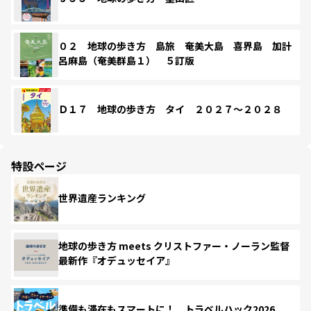
０２ 地球の歩き方 島旅 奄美大島 喜界島 加計
呂麻島（奄美群島１） ５訂版
Ｄ１７ 地球の歩き方 タイ ２０２７～２０２８
特設ページ
世界遺産ランキング
地球の歩き方 meets クリストファー・ノーラン監督
最新作『オデュッセイア』
準備も滞在もスマートに！ トラベルハック2026