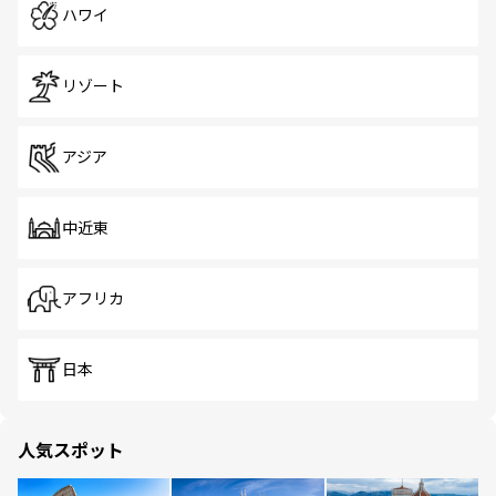
ハワイ
リゾート
アジア
中近東
アフリカ
日本
人気スポット