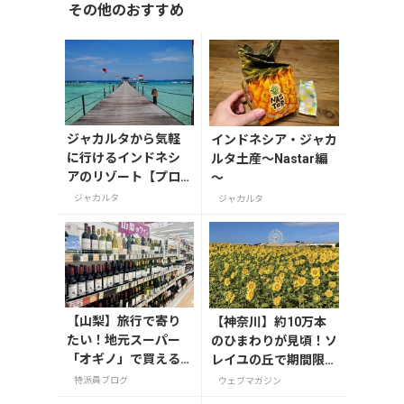
その他のおすすめ
ジャカルタから気軽
インドネシア・ジャカ
に行けるインドネシ
ルタ土産～Nastar編
アのリゾート【プロ
～
ウスリブ(千の島)】
ジャカルタ
ジャカルタ
【山梨】旅行で寄り
【神奈川】約10万本
たい！地元スーパー
のひまわりが見頃！ソ
「オギノ」で買える
レイユの丘で期間限定
お土産4選
「ひまわりグルメ」を
特派員ブログ
ウェブマガジン
満喫しよう