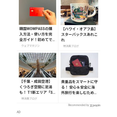
韓国WOWPASSの購
【ハワイ・オアフ島】
入方法・使い方を完
スターバックスあれこ
全ガイド！初めてで
れ
も迷わない
ウェブマガジン
特派員ブログ
【千葉・成田空港】
貴重品をスマートに守
くつろぎ空間に足湯
る！ 安心＆安全に海
も！ T1新エリア「SH
外旅行を楽しむための
IKISAI GARDEN」
セキュリティーポーチ
特派員ブログ
Recommended by
AD