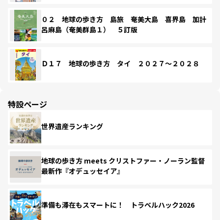
０２ 地球の歩き方 島旅 奄美大島 喜界島 加計
呂麻島（奄美群島１） ５訂版
Ｄ１７ 地球の歩き方 タイ ２０２７～２０２８
特設ページ
世界遺産ランキング
地球の歩き方 meets クリストファー・ノーラン監督
最新作『オデュッセイア』
準備も滞在もスマートに！ トラベルハック2026