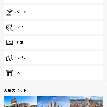
リゾート
アジア
中近東
アフリカ
日本
人気スポット