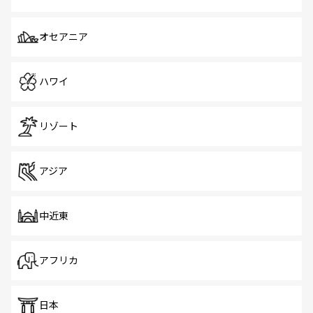
オセアニア
ハワイ
リゾート
アジア
中近東
アフリカ
日本