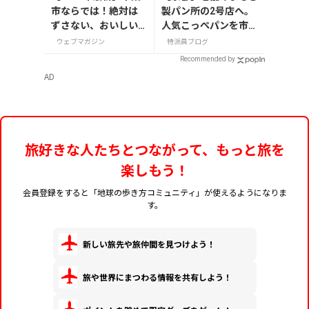
市ならでは！絶対は
製パン所の2号店へ。
ずさない、おいしい
人気こっぺパンを市役
お土産10選
所で味わう
ウェブマガジン
特派員ブログ
Recommended by
AD
旅好きな人たちとつながって、もっと旅を
楽しもう！
会員登録をすると「地球の歩き方コミュニティ」が使えるようになりま
す。
新しい旅先や旅仲間を見つけよう！
旅や世界にまつわる情報を共有しよう！