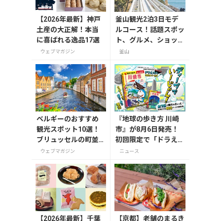
【2026年最新】神戸
釜山観光2泊3日モデ
土産の大正解！本当
ルコース！話題スポッ
に喜ばれる逸品17選
ト、グルメ、ショッピ
ングを満喫
ウェブマガジン
釜山
ベルギーのおすすめ
『地球の歩き方 川崎
観光スポット10選！
市』が8月6日発売！
ブリュッセルの町並
初回限定で「ドラえも
みやノートルダム大
ん」描き下ろし特別カ
ウェブマガジン
ニュース
聖堂を巡る
バー付き
【2026年最新】千葉
【京都】老舗のまるき