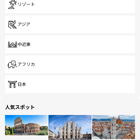
リゾート
アジア
中近東
アフリカ
日本
人気スポット