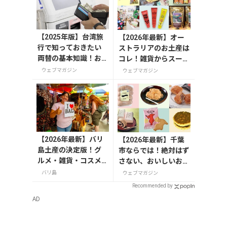
【2025年版】台湾旅
【2026年最新】オー
行で知っておきたい
ストラリアのお土産は
両替の基本知識！お
コレ！雑貨からスーパ
すすめの両替方法も
ーでも買えるグルメま
ウェブマガジン
ウェブマガジン
解説
で13選
【2026年最新】バリ
【2026年最新】千葉
島土産の決定版！グ
市ならでは！絶対はず
ルメ・雑貨・コスメ
さない、おいしいお土
のおすすめ20選
産10選
バリ島
ウェブマガジン
Recommended by
AD