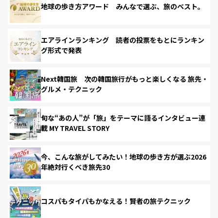
地球の歩き方アワード みんなで選ぶ、旅のベスト。
エアラインランキング 読者の投票をもとにランキン
グ形式で発表
Next韓国旅 次の韓国旅行がもっと楽しくなる 旅先・
グルメ・テクニック
旬な“あの人”が「旅」をテーマに語るインタビュー連
載 MY TRAVEL STORY
今、こんな旅がしてみたい！地球の歩き方が選ぶ2026
年絶対行くべき旅先30
コスパもタイパもかなえる！賢者の旅テクニック