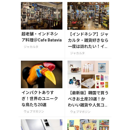
超老舗・インドネシ
【インドネシア】ジャ
ア料理＠Cafe Batavia
カルタ・雑貨好きなら
一度は訪れたい！イン
ジャカルタ
ドネシアの魅力が詰ま
ジャカルタ
った「Chic Mart」
インパクトありす
【最新版】韓国で買う
ぎ！世界のユニーク
べきお土産20選！か
な鳥たち20選
わいい雑貨や人気コス
メを紹介
ウェブマガジン
ウェブマガジン