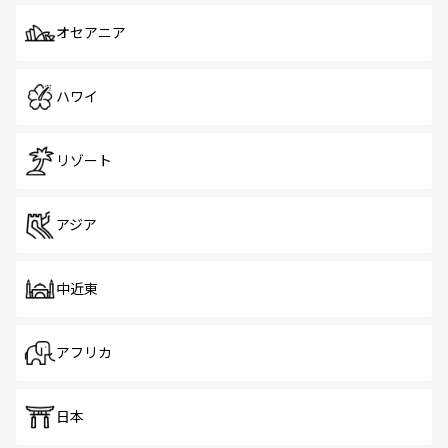
オセアニア
ハワイ
リゾート
アジア
中近東
アフリカ
日本