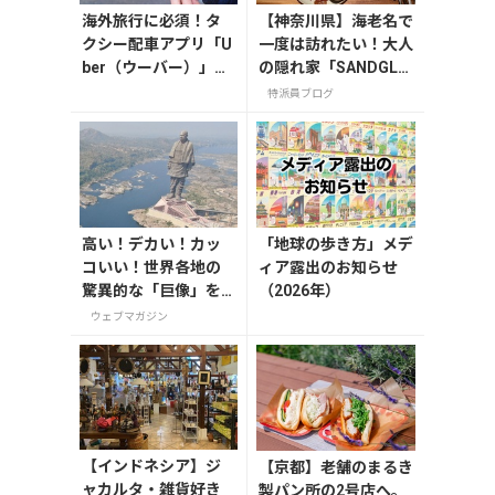
海外旅行に必須！タ
【神奈川県】海老名で
クシー配車アプリ「U
一度は訪れたい！大人
ber（ウーバー）」の
の隠れ家「SANDGLA
登録・利用方法
SS 熾火」で味わうア
特派員ブログ
フタヌーンティー
高い！デカい！カッ
「地球の歩き方」メデ
コいい！世界各地の
ィア露出のお知らせ
驚異的な「巨像」を
（2026年）
大紹介。
ウェブマガジン
【インドネシア】ジ
【京都】老舗のまるき
ャカルタ・雑貨好き
製パン所の2号店へ。