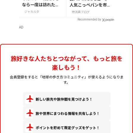
なら一度は訪れた
人気こっぺパンを市役
い！インドネシアの
所で味わう
ジャカルタ
特派員ブログ
魅力が詰まった「Chi
Recommended by
c Mart」
AD
旅好きな人たちとつながって、もっと旅を
楽しもう！
会員登録をすると「地球の歩き方コミュニティ」が使えるようになりま
す。
新しい旅先や旅仲間を見つけよう！
旅や世界にまつわる情報を共有しよう！
ポイントを貯めて限定グッズをゲット！