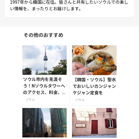
1997年から韓国に在住。皆さんと共有したいソウルでの楽し
い情報を、まったりとお届けします。
その他のおすすめ
ソウル市内を見渡そ
【韓国・ソウル】聖水
う！Nソウルタワーへ
でおいしいカンジャン
のアクセス、料金、
ケジャン定食を
絶景ポイントを解
ソウル
ソウル
説！