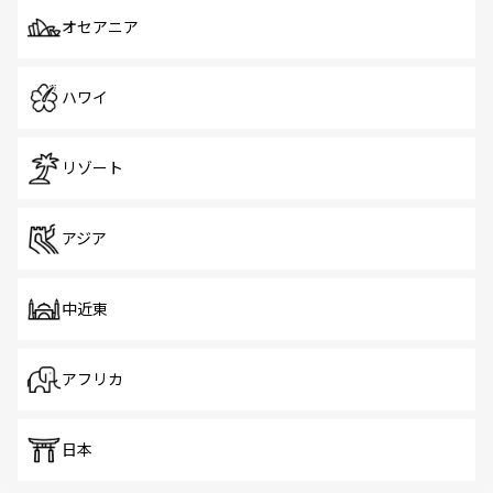
オセアニア
ハワイ
リゾート
アジア
中近東
アフリカ
日本