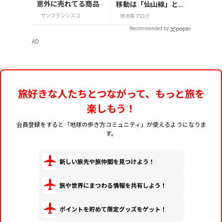
意外に売れてる商品
移動は「仙山線」と
「高速バス」どっちが
サンフランシスコ
特派員ブログ
正解？
Recommended by
AD
旅好きな人たちとつながって、もっと旅を
楽しもう！
会員登録をすると「地球の歩き方コミュニティ」が使えるようになりま
す。
新しい旅先や旅仲間を見つけよう！
旅や世界にまつわる情報を共有しよう！
ポイントを貯めて限定グッズをゲット！