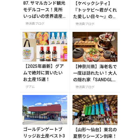
87. サマルカンド観光
【ケベックシティ】
モデルコース！見所
『トッケビ〜君がくれ
いっぱいの世界遺産
た愛しい日々〜』の撮
都市を満喫するおす
影地を訪ねて
特派員ブログ
特派員ブログ
すめプラン紹介
【2025年最新】グア
【神奈川県】海老名で
ムで絶対に買いたい
一度は訪れたい！大人
お土産15選！
の隠れ家「SANDGLA
SS 熾火」で味わうア
グアム
特派員ブログ
フタヌーンティー
ゴールデンゲートブ
【山形〜仙台】東北の
リッジお土産ベスト3
夏祭りシーズン到来！