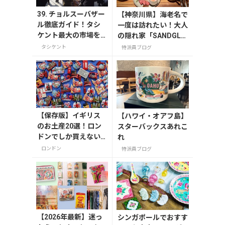
39. チョルスーバザー
【神奈川県】海老名で
ル徹底ガイド！タシ
一度は訪れたい！大人
ケント最大の市場を
の隠れ家「SANDGLA
大探検
SS 熾火」で味わうア
タシケント
特派員ブログ
フタヌーンティー
【保存版】イギリス
【ハワイ・オアフ島】
のお土産20選！ロン
スターバックスあれこ
ドンでしか買えない
れ
雑貨/お菓子/紅茶まで
ロンドン
特派員ブログ
徹底紹介
【2026年最新】迷っ
シンガポールでおすす