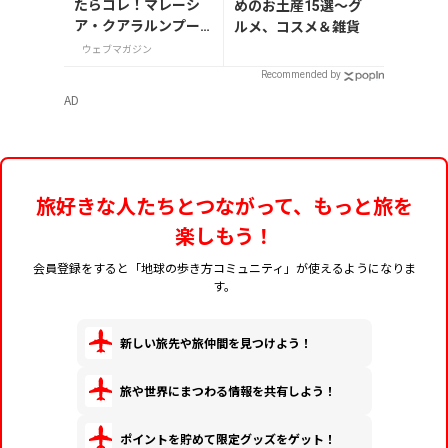
たらコレ！マレーシ
めのお土産15選～グ
ア・クアラルンプー
ルメ、コスメ＆雑貨
ルで絶対買いたいお
ウェブマガジン
土産15選
Recommended by
AD
旅好きな人たちとつながって、もっと旅を
楽しもう！
会員登録をすると「地球の歩き方コミュニティ」が使えるようになりま
す。
新しい旅先や旅仲間を見つけよう！
旅や世界にまつわる情報を共有しよう！
ポイントを貯めて限定グッズをゲット！