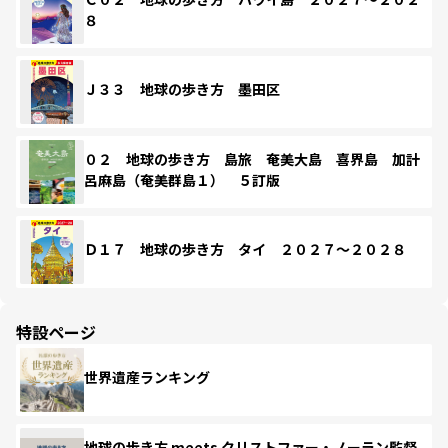
８
Ｊ３３ 地球の歩き方 墨田区
０２ 地球の歩き方 島旅 奄美大島 喜界島 加計
呂麻島（奄美群島１） ５訂版
Ｄ１７ 地球の歩き方 タイ ２０２７～２０２８
特設ページ
世界遺産ランキング
地球の歩き方 meets クリストファー・ノーラン監督