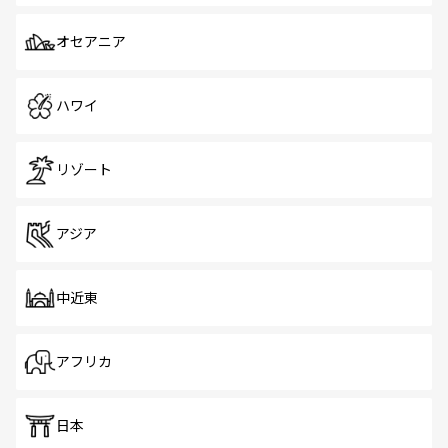
オセアニア
ハワイ
リゾート
アジア
中近東
アフリカ
日本