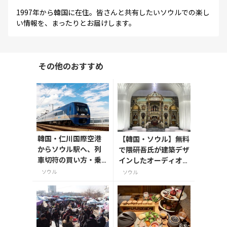
1997年から韓国に在住。皆さんと共有したいソウルでの楽し
い情報を、まったりとお届けします。
その他のおすすめ
韓国・仁川国際空港
【韓国・ソウル】無料
からソウル駅へ、列
で隈研吾氏が建築デザ
車切符の買い方・乗
インしたオーディオミ
り方
ュージアムで貴重なオ
ソウル
ソウル
ーディオの音が楽しめ
る常設展示－「正
音」：音の旅程】