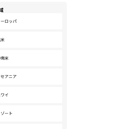
域
ヨーロッパ
北米
中南米
オセアニア
ハワイ
リゾート