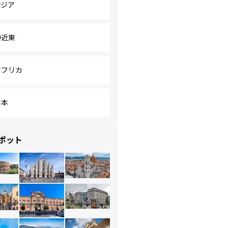
アジア
中近東
アフリカ
日本
ポット