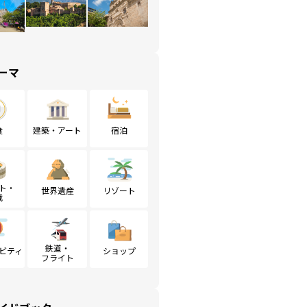
ーマ
食
建築・アート
宿泊
ト・
世界遺産
リゾート
戦
鉄道・
ビティ
ショップ
フライト