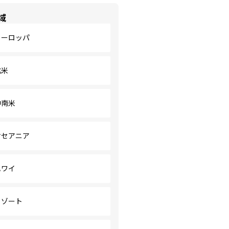
域
ヨーロッパ
北米
中南米
オセアニア
ハワイ
リゾート