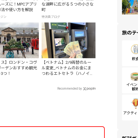
ーズに！MPCアプリ
な湖畔に広がる５つの小さな
方法や使い方を解説
町
ガジン
特派員ブログ
旅のテ
飲
リス】ロンドン・コヴ
【ベトナム】2/9両替のルー
ガーデンおすすめ観光
ル変更_ベトナムのお金にま
3つ！
つわるエトセトラ（ハノイ
編）
イベン
観
Recommended by
アクティ