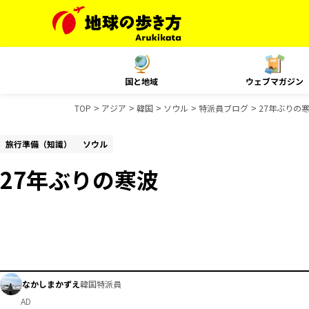
国と地域
ウェブマガジン
TOP
アジア
韓国
ソウル
特派員ブログ
27年ぶりの
旅行準備（知識）
ソウル
27年ぶりの寒波
なかしまかずえ
韓国特派員
AD