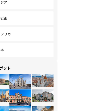
アジア
中近東
アフリカ
日本
ポット