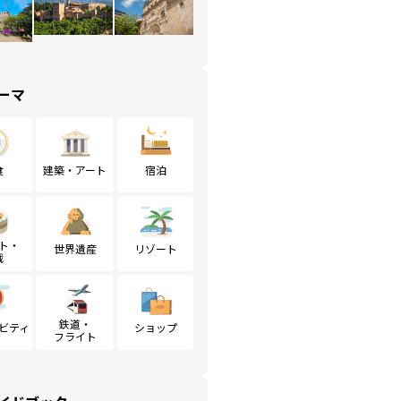
ーマ
食
建築・アート
宿泊
ト・
世界遺産
リゾート
戦
鉄道・
ビティ
ショップ
フライト