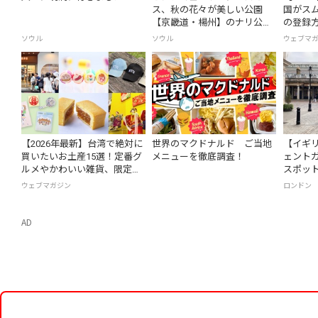
ス、秋の花々が美しい公園
国がスム
【京畿道・楊州】のナリ公園
の登録
へ
ソウル
ソウル
ウェブマ
【2026年最新】台湾で絶対に
世界のマクドナルド ご当地
【イギ
買いたいお土産15選！定番グ
メニューを徹底調査！
ェント
ルメやかわいい雑貨、限定商
スポット
品も紹介
ウェブマガジン
ロンドン
AD