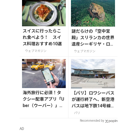
スイスに行ったらこ
謎だらけの「空中宮
れ食べよう！ スイ
殿」スリランカの世界
ス料理おすすめ10選
遺産シーギリヤ・ロッ
ク登頂に挑戦！
ウェブマガジン
ウェブマガジン
海外旅行に必須！タ
【パリ】ロワシーバス
クシー配車アプリ「U
が運行終了へ、新空港
ber（ウーバー）」の
バスは地下鉄14号線
登録・利用方法
サン・ドニ・プレイエ
パリ
ルから
Recommended by
AD