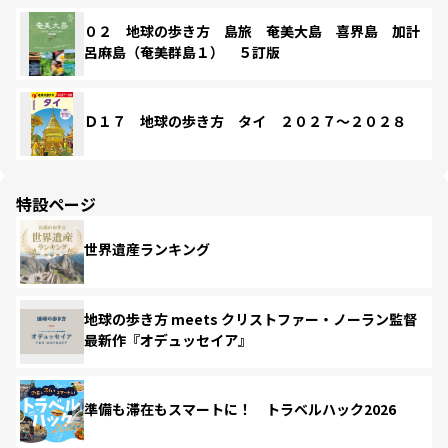
０２ 地球の歩き方 島旅 奄美大島 喜界島 加計
呂麻島（奄美群島１） ５訂版
Ｄ１７ 地球の歩き方 タイ ２０２７～２０２８
特設ページ
世界遺産ランキング
地球の歩き方 meets クリストファー・ノーラン監督
最新作『オデュッセイア』
準備も滞在もスマートに！ トラベルハック2026