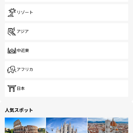
リゾート
アジア
中近東
アフリカ
日本
人気スポット