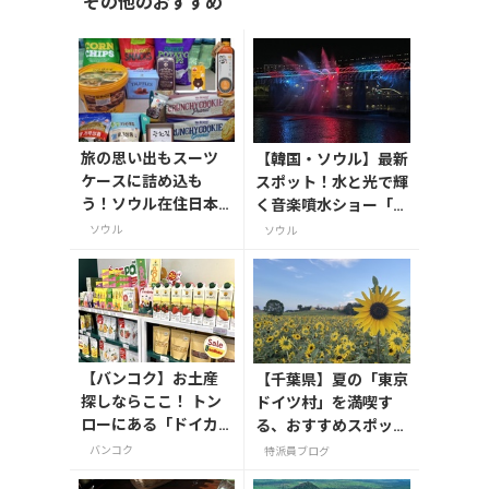
その他のおすすめ
旅の思い出もスーツ
【韓国・ソウル】最新
ケースに詰め込も
スポット！水と光で輝
う！ソウル在住日本
く音楽噴水ショー「京
人ライターおすすめ
春鉄橋 音楽噴水」
ソウル
ソウル
の韓国土産8選
【バンコク】お土産
【千葉県】夏の「東京
探しならここ！ トン
ドイツ村」を満喫す
ローにある「ドイカ
る、おすすめスポット
ム」の専門店へ
3選
バンコク
特派員ブログ