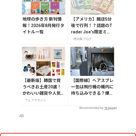
地球の歩き方 新刊情
【アメリカ】開店5分
報！2026年8月発行タ
後で行列！？話題のT
イトル一覧
rader Joe’s限定ミニ
トート発売日レポ
特派員ブログ
【最新版】韓国で買
【国際線】ヘアスプレ
うべきお土産20選！
ー缶は飛行機の機内に
かわいい雑貨や人気
持ち込みできる？爆発
コスメを紹介
するって本当？
ウェブマガジン
Recommended by
AD