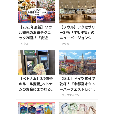
【2025年最新】ソウ
【ソウル】アクセサリ
ル観光のお得テクニ
ーSPA「NYUNYU」の
ック20選！「安近
ニューバージョンショ
短」の海外旅行先で
ップ「NYUNYU HOUS
ソウル
ソウル
グルメ、コスメ、推
E江南店」に行ってき
し活を大満喫
ました！
【ベトナム】2/9両替
【栃木】ドイツ気分で
のルール変更_ベトナ
乾杯！「宇都宮オクト
ムのお金にまつわる
ーバーフェスト Light
エトセトラ（ハノイ
2026」が8月7日から
ウェブマガジン
編）
開催の画像一覧