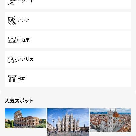
リゾート
アジア
中近東
アフリカ
日本
人気スポット