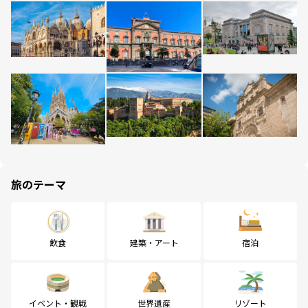
旅のテーマ
飲食
建築・アート
宿泊
イベント・観戦
世界遺産
リゾート