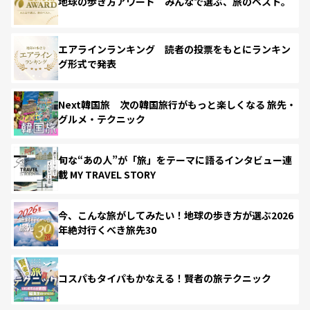
地球の歩き方アワード みんなで選ぶ、旅のベスト。
エアラインランキング 読者の投票をもとにランキン
グ形式で発表
Next韓国旅 次の韓国旅行がもっと楽しくなる 旅先・
グルメ・テクニック
旬な“あの人”が「旅」をテーマに語るインタビュー連
載 MY TRAVEL STORY
今、こんな旅がしてみたい！地球の歩き方が選ぶ2026
年絶対行くべき旅先30
コスパもタイパもかなえる！賢者の旅テクニック