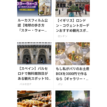
ルーカスフィルム公
【イギリス】ロンド
認【地球の歩き方
ン・コヴェントガーデ
『スター・ウォー
ンおすすめ観光スポッ
ズ』】が7月31日発
ト3つ！
ロンドン
売！初回限定版はホ
ログラム仕様の特製
リバーシブル帯付き
【スペイン】バルセ
もし私がパリのお土産
ロナで無料開放日が
BOXを3000円で作る
ある観光スポット10
なら【ギャラリー・ラ
選
ファイエット編】
バルセロナ
パリ