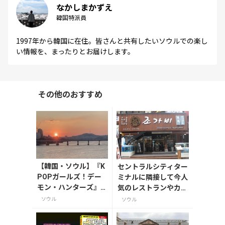
なかしまかずえ
韓国特派員
1997年から韓国に在住。皆さんと共有したいソウルでの楽し
い情報を、まったりとお届けします。
その他のおすすめ
【韓国・ソウル】『K
セントラルシティター
POPガールズ！デー
ミナルに隣接して今人
モン・ハンターズ』
気のレストランやカフ
の聖地巡礼ができる
ェの集まる
ソウル
ソウル
ソウルの絶景スポッ
ト