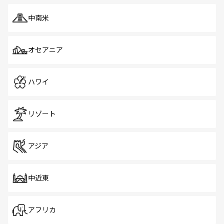
中南米
オセアニア
ハワイ
リゾート
アジア
中近東
アフリカ