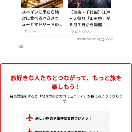
スペインに来たら絶
【東京・千代田】江戸
対に食べるべきメニ
三大祭り「山王祭」が
ューとマドリードの
６月７日から開催！2
おすすめ店
年に1度の「神幸祭」
マドリード
ウェブマガジン
で都心を巡行も
Recommended by
AD
旅好きな人たちとつながって、もっと旅を
楽しもう！
会員登録をすると「地球の歩き方コミュニティ」が使えるようになりま
す。
新しい旅先や旅仲間を見つけよう！