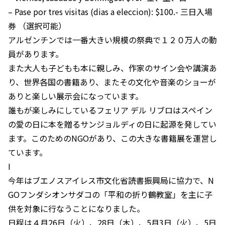
– Pase por tres visitas (dias a eleccion): $100.- 三日入場
券 （選択可能）
アルゼンチンでは一番大きい規模の祭典で１２０万人の動
員があります。
また大人も子どもも本に親しみ、作家のサイン会や講演あ
り、世界各国の書籍あり、またその文化や音楽のショーが
ありと楽しい展示会になっています。
誰もが楽しみにしているフェリア デル リブロはスペイン
の愛の日に本を贈るサンジョルディの日に起源を発してい
ます。このためのNGOがあり、この大きな書籍展を運営し
ています。
I
今年はブエノスアイレス市文化省読書振興局に協力で、N
GOフンダシオンサダコの「平和の折り鶴教室」を主に子
供を対象に行なうことになりました。
日程は４月26日（火）、28日（木）、5月3日（火）、5日