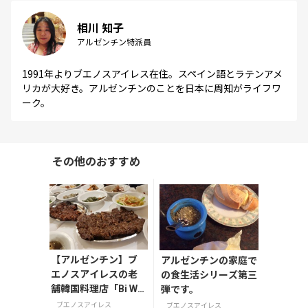
相川 知子
アルゼンチン特派員
1991年よりブエノスアイレス在住。スペイン語とラテンアメ
リカが大好き。アルゼンチンのことを日本に周知がライフワ
ーク。
その他のおすすめ
【アルゼンチン】ブ
アルゼンチンの家庭で
エノスアイレスの老
の食生活シリーズ第三
舗韓国料理店「Bi Wo
弾です。
n」で味わう本場の味
ブエノスアイレス
ブエノスアイレス