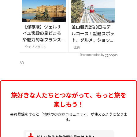
【保存版】ヴェルサ
釜山観光2泊3日モデ
イユ宮殿の見どころ
ルコース！話題スポッ
や魅力的なフランス
ト、グルメ、ショッピ
の宮殿/庭園にせまる
ングを満喫
ウェブマガジン
釜山
Recommended by
AD
旅好きな人たちとつながって、もっと旅を
楽しもう！
会員登録をすると「地球の歩き方コミュニティ」が使えるようになりま
す。
新しい旅先や旅仲間を見つけよう！