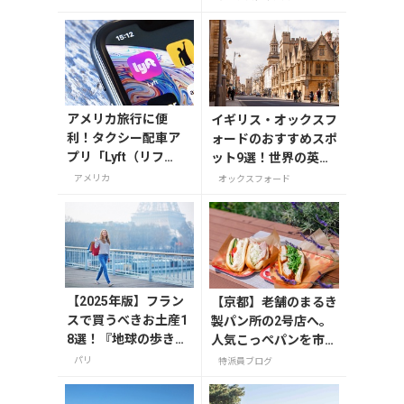
アメリカ旅行に便
イギリス・オックスフ
利！タクシー配車ア
ォードのおすすめスポ
プリ「Lyft（リフ
ット9選！世界の英知
ト）」の登録・利用
が集う学問の町を巡る
アメリカ
オックスフォード
方法
【2025年版】フラン
【京都】老舗のまるき
スで買うべきお土産1
製パン所の2号店へ。
8選！『地球の歩き
人気こっぺパンを市役
方』編集者おすすめ
所で味わう
パリ
特派員ブログ
のお菓子や雑貨など
を紹介