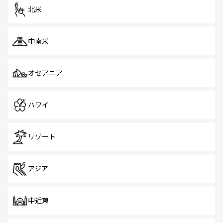
北米
中南米
オセアニア
ハワイ
リゾート
アジア
中近東