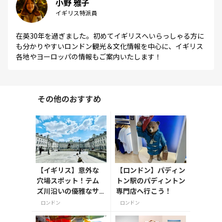
小野 雅子
イギリス特派員
在英30年を過ぎました。初めてイギリスへいらっしゃる方に
も分かりやすいロンドン観光＆文化情報を中心に、イギリス
各地やヨーロッパの情報もご案内いたします！
その他のおすすめ
【イギリス】意外な
【ロンドン】パディン
穴場スポット！テム
トン駅のパディントン
ズ川沿いの優雅なサ
専門店へ行こう！
マセット・ハウスで
ロンドン
ロンドン
食とアートを楽しむ