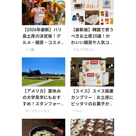
【2026年最新】バリ
【最新版】韓国で買う
島土産の決定版！グ
べきお土産20選！か
ルメ・雑貨・コスメ
わいい雑貨や人気コス
のおすすめ20選
メを紹介
バリ島
ウェブマガジン
【アメリカ】夏休み
【スイス】スイス銘菓
の大学見学にもおす
カンブリー｜お土産に
すめ！スタンフォー
ピッタリのお菓子から
ド大学とUCバークレ
カンブリー・エクスペ
サンフランシスコ
ベルン
ーを1日で巡る
リエンスまで