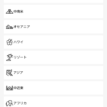
中南米
オセアニア
ハワイ
リゾート
アジア
中近東
アフリカ