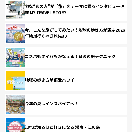
旬な“あの人”が「旅」をテーマに語るインタビュー連
載 MY TRAVEL STORY
今、こんな旅がしてみたい！地球の歩き方が選ぶ2026
年絶対行くべき旅先30
コスパもタイパもかなえる！賢者の旅テクニック
地球の歩き方♥偏愛ハワイ
今年の夏はインスパイアへ！
知れば知るほど好きになる 湘南・江の島