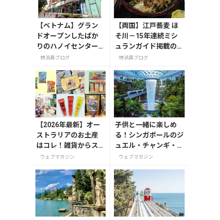
【ベトナム】グラン
【両国】江戸蕎麦 ほ
ドオープンしたばか
そ川－15年連続ミシ
りのハノイセンター
ュランガイド掲載の名
にお土産を探しに行
店
特派員ブログ
特派員ブログ
ってみた！
【2026年最新】オー
子供と一緒に楽しめ
ストラリアのお土産
る！シンガポールのジ
はコレ！雑貨からス
ュエル・チャンギ・エ
ーパーでも買えるグ
アポート
ウェブマガジン
ウェブマガジン
ルメまで13選