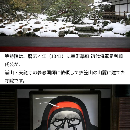
等持院は、暦応４年（1341）に室町幕府 初代将軍足利尊
氏公が、
嵐山・天龍寺の夢窓国師に依頼して衣笠山の山麓に建てた
寺院です。