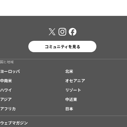
コミュニティを見る
国と地域
ヨーロッパ
北米
中南米
オセアニア
ハワイ
リゾート
アジア
中近東
アフリカ
日本
ウェブマガジン