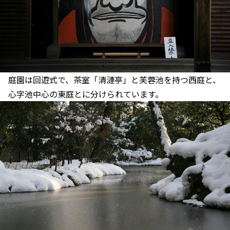
庭園は回遊式で、茶室「清漣亭」と芙蓉池を持つ西庭と、
心字池中心の東庭とに分けられています。