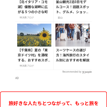
【北イタリア・コモ
釜山観光2泊3日モデ
湖】優雅な湖畔に広
ルコース！話題スポッ
がる５つの小さな町
ト、グルメ、ショッピ
ングを満喫
特派員ブログ
釜山
【千葉県】夏の「東
スーツケースの選び
京ドイツ村」を満喫
方！海外旅行のスタイ
する、おすすめスポ
ル別におすすめを解説
ット3選
特派員ブログ
Recommended by
AD
旅好きな人たちとつながって、もっと旅を