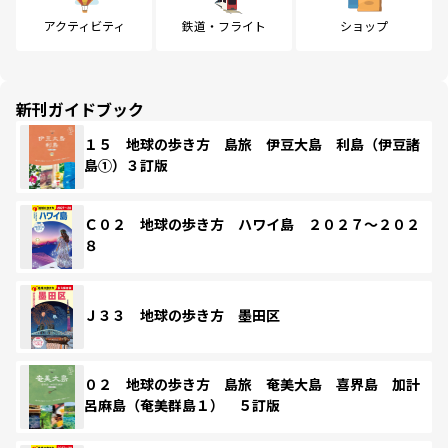
アクティビティ
鉄道・フライト
ショップ
新刊ガイドブック
１５ 地球の歩き方 島旅 伊豆大島 利島（伊豆諸
島①）３訂版
Ｃ０２ 地球の歩き方 ハワイ島 ２０２７～２０２
８
Ｊ３３ 地球の歩き方 墨田区
０２ 地球の歩き方 島旅 奄美大島 喜界島 加計
呂麻島（奄美群島１） ５訂版