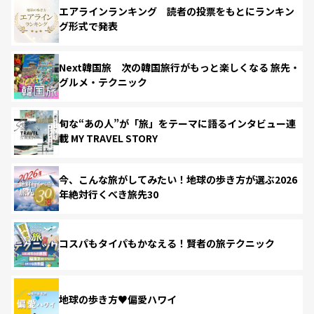
エアラインランキング 読者の投票をもとにランキン
グ形式で発表
Next韓国旅 次の韓国旅行がもっと楽しくなる 旅先・
グルメ・テクニック
旬な“あの人”が「旅」をテーマに語るインタビュー連
載 MY TRAVEL STORY
今、こんな旅がしてみたい！地球の歩き方が選ぶ2026
年絶対行くべき旅先30
コスパもタイパもかなえる！賢者の旅テクニック
地球の歩き方♥偏愛ハワイ