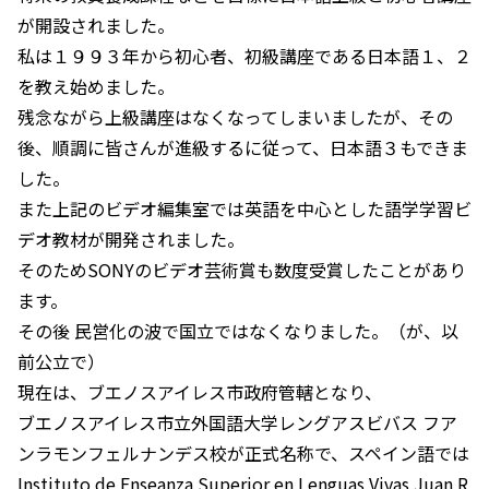
が開設されました。
私は１９９３年から初心者、初級講座である日本語１、２
を教え始めました。
残念ながら上級講座はなくなってしまいましたが、その
後、順調に皆さんが進級するに従って、日本語３もできま
した。
また上記のビデオ編集室では英語を中心とした語学学習ビ
デオ教材が開発されました。
そのためSONYのビデオ芸術賞も数度受賞したことがあり
ます。
その後 民営化の波で国立ではなくなりました。（が、以
前公立で）
現在は、ブエノスアイレス市政府管轄となり、
ブエノスアイレス市立外国語大学レングアスビバス フア
ンラモンフェルナンデス校が正式名称で、スペイン語では
Instituto de Enseanza Superior en Lenguas Vivas Juan R