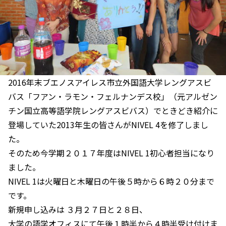
2016年末ブエノスアイレス市立外国語大学レングアスビ
バス「フアン・ラモン・フェルナンデス校」（元アルゼン
チン国立高等語学院レングアスビバス）でときどき紹介に
登場していた2013年生の皆さんがNIVEL 4を修了しまし
た。
そのため今学期２０１７年度はNIVEL 1初心者担当になり
ました。
NIVEL 1は火曜日と木曜日の午後５時から６時２０分まで
です。
新規申し込みは ３月２７日と２８日、
大学の語学オフィスにて午後１時半から４時半受け付けま