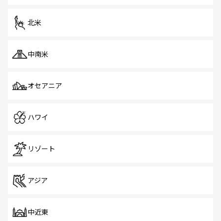
北米
中南米
オセアニア
ハワイ
リゾート
アジア
中近東