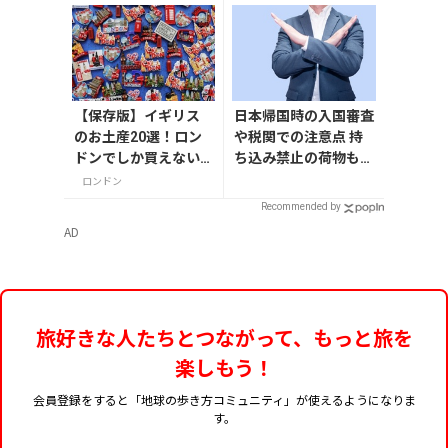
【保存版】イギリス
日本帰国時の入国審査
のお土産20選！ロン
や税関での注意点 持
ドンでしか買えない
ち込み禁止の荷物も解
雑貨/お菓子/紅茶まで
説
ロンドン
徹底紹介
Recommended by
AD
旅好きな人たちとつながって、もっと旅を
楽しもう！
会員登録をすると「地球の歩き方コミュニティ」が使えるようになりま
す。