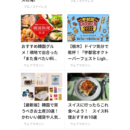
スの滝）
ブエノスアイレス
ブエノスアイレス
おすすめ韓国グル
【栃木】ドイツ気分で
メ！現地で出合った
乾杯！「宇都宮オクト
「また食べたい料
ーバーフェスト Light
理」20選
2026」が8月7日から
ウェブマガジン
ウェブマガジン
開催
【最新版】韓国で買
スイスに行ったらこれ
うべきお土産20選！
食べよう！ スイス料
かわいい雑貨や人気
理おすすめ10選
コスメを紹介
ウェブマガジン
ウェブマガジン