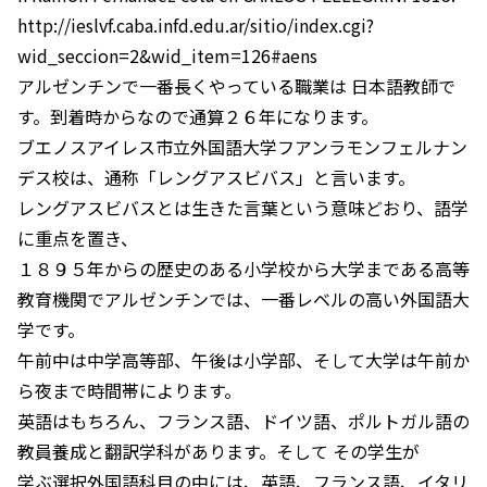
http://ieslvf.caba.infd.edu.ar/sitio/index.cgi?
wid_seccion=2&wid_item=126#aens
アルゼンチンで一番長くやっている職業は 日本語教師で
す。到着時からなので通算２６年になります。
ブエノスアイレス市立外国語大学フアンラモンフェルナン
デス校は、通称「レングアスビバス」と言います。
レングアスビバスとは生きた言葉という意味どおり、語学
に重点を置き、
１８９５年からの歴史のある小学校から大学まである高等
教育機関でアルゼンチンでは、一番レベルの高い外国語大
学です。
午前中は中学高等部、午後は小学部、そして大学は午前か
ら夜まで時間帯によります。
英語はもちろん、フランス語、ドイツ語、ポルトガル語の
教員養成と翻訳学科があります。そして その学生が
学ぶ選択外国語科目の中には、英語、フランス語、イタリ