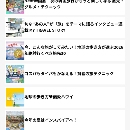
Next韓国旅 次の韓国旅行がもっと楽しくなる 旅先・
グルメ・テクニック
旬な“あの人”が「旅」をテーマに語るインタビュー連
載 MY TRAVEL STORY
今、こんな旅がしてみたい！地球の歩き方が選ぶ2026
年絶対行くべき旅先30
コスパもタイパもかなえる！賢者の旅テクニック
地球の歩き方♥偏愛ハワイ
今年の夏はインスパイアへ！