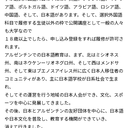
ア語、ポルトガル語、ドイツ語、アラビア語、ロシア語、
中国語、そして、日本語があります。そして、選択外国語
科目で履修する生徒以外の枠で公開講座として一般の人々
も大学なので
１８歳以上でしたら、申し込み登録をすれば履修が許可さ
れます。
アルゼンチンでの日本語教育は、まず、北はミシオネス
州、南はネウケンーリオネグロ州、そして西はメンドサ
州、そして東はブエノスアイレス州に広く日本人移住者の
コミュニティがあり、主に日本語学校が日系社会で生ま
れ、
そしてその運営を行う地域の日本人会ができ、文化、スポ
ーツを中心に発展してきました。
その後、日本とアルゼンチンの友好団体を中心に、日本語
や日本文化を普及し、教育する機関ができていき、
消えて行きました。