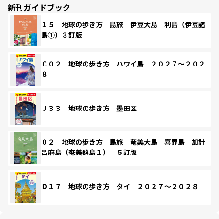
新刊ガイドブック
１５ 地球の歩き方 島旅 伊豆大島 利島（伊豆諸
島①）３訂版
Ｃ０２ 地球の歩き方 ハワイ島 ２０２７～２０２
８
Ｊ３３ 地球の歩き方 墨田区
０２ 地球の歩き方 島旅 奄美大島 喜界島 加計
呂麻島（奄美群島１） ５訂版
Ｄ１７ 地球の歩き方 タイ ２０２７～２０２８