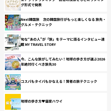
グ形式で発表
Next韓国旅 次の韓国旅行がもっと楽しくなる 旅先・
グルメ・テクニック
旬な“あの人”が「旅」をテーマに語るインタビュー連
載 MY TRAVEL STORY
今、こんな旅がしてみたい！地球の歩き方が選ぶ2026
年絶対行くべき旅先30
コスパもタイパもかなえる！賢者の旅テクニック
地球の歩き方♥偏愛ハワイ