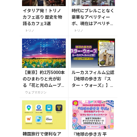
イタリア発！トリノ
時代にブレルことなく
カフェ巡り 歴史を物
豪華なアペリティー
語るカフェ3選
ボ、現在はアペリチェ
ーナで超有名な一軒 N
トリノ
トリノ
ORMAN ( ノルマン )。
【東京】約2万5000本
ルーカスフィルム公認
のひまわりと光が彩
【地球の歩き方 『ス
る「花と光のムーブ
ター・ウォーズ』】が
メント」が葛西臨海
7月31日発売！初回限
ウェブマガジン
公園で7月31日から開
定版はホログラム仕様
催
の特製リバーシブル帯
付き
韓国旅行で便利なア
『地球の歩き方 平