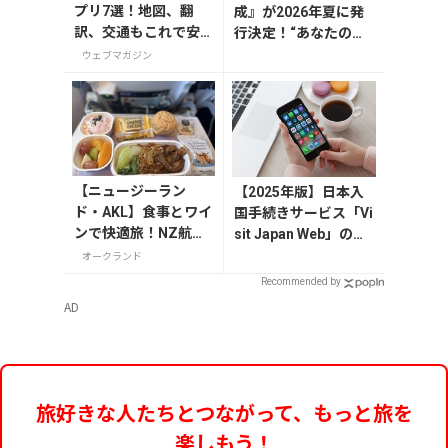
プリ7選！地図、翻
成』が2026年夏に発
訳、交通もこれで安
行決定！“あなたの平
心
成”を募集するアンケ
ウェブマガジン
ートを実施中
【ニュージーラン
【2025年版】日本入
ド・AKL】食事とワイ
国手続きサービス「Vi
ンで快適旅！NZ航空
sit Japan Web」の登
と入国情報
録方法や注意点を解説
オークランド
Recommended by
AD
旅好きな人たちとつながって、もっと旅を
楽しもう！