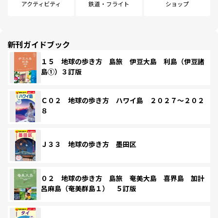
アクティビティ
鉄道・フライト
ショップ
新刊ガイドブック
１５ 地球の歩き方 島旅 伊豆大島 利島（伊豆諸
島①）３訂版
Ｃ０２ 地球の歩き方 ハワイ島 ２０２７～２０２
８
Ｊ３３ 地球の歩き方 墨田区
０２ 地球の歩き方 島旅 奄美大島 喜界島 加計
呂麻島（奄美群島１） ５訂版