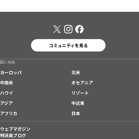
コミュニティを見る
国と地域
ヨーロッパ
北米
中南米
オセアニア
ハワイ
リゾート
アジア
中近東
アフリカ
日本
ウェブマガジン
特派員ブログ