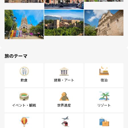
旅のテーマ
飲食
建築・アート
宿泊
イベント・観戦
世界遺産
リゾート