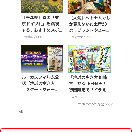
【千葉県】夏の「東
【人気】ベトナムでし
京ドイツ村」を満喫
か買えないお土産20
する、おすすめスポ
選！ブランドやスーパ
ット3選
ーのお菓子や雑貨まで
特派員ブログ
ウェブマガジン
紹介
ルーカスフィルム公
『地球の歩き方 川崎
認【地球の歩き方
市』が8月6日発売！
『スター・ウォー
初回限定で「ドラえも
ズ』】が7月31日発
ん」描き下ろし特別カ
ニュース
売！初回限定版はホ
バー付き
Recommended by
ログラム仕様の特製
AD
リバーシブル帯付き