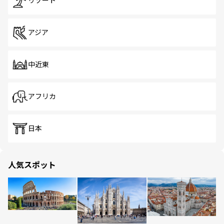
リゾート
アジア
中近東
アフリカ
日本
人気スポット