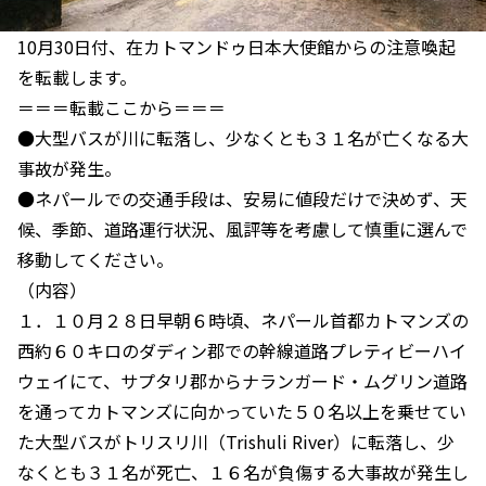
10月30日付、在カトマンドゥ日本大使館からの注意喚起
を転載します。
＝＝＝転載ここから＝＝＝
●大型バスが川に転落し、少なくとも３１名が亡くなる大
事故が発生。
●ネパールでの交通手段は、安易に値段だけで決めず、天
候、季節、道路運行状況、風評等を考慮して慎重に選んで
移動してください。
（内容）
１．１０月２８日早朝６時頃、ネパール首都カトマンズの
西約６０キロのダディン郡での幹線道路プレティビーハイ
ウェイにて、サプタリ郡からナランガード・ムグリン道路
を通ってカトマンズに向かっていた５０名以上を乗せてい
た大型バスがトリスリ川（Trishuli River）に転落し、少
なくとも３１名が死亡、１６名が負傷する大事故が発生し