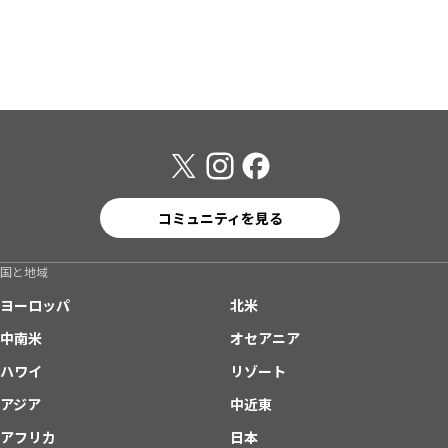
コミュニティを見る
国と地域
ヨーロッパ
北米
中南米
オセアニア
ハワイ
リゾート
アジア
中近東
アフリカ
日本