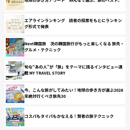
地球の歩き方アワード みんなで選ぶ、旅のベスト。
エアラインランキング 読者の投票をもとにランキン
グ形式で発表
Next韓国旅 次の韓国旅行がもっと楽しくなる 旅先・
グルメ・テクニック
旬な“あの人”が「旅」をテーマに語るインタビュー連
載 MY TRAVEL STORY
今、こんな旅がしてみたい！地球の歩き方が選ぶ2026
年絶対行くべき旅先30
コスパもタイパもかなえる！賢者の旅テクニック