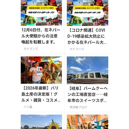
12月6日付、在ネパー
【コロナ関連】COVI
ル大使館からの注意
D-19感染拡大防止に
喚起を転載します。
かかる在ネパール大使
館来館者への対応につ
カトマンズ
カトマンズ
いて
【2026年最新】バリ
【岐阜】バームクーヘ
島土産の決定版！グ
ンの工場直営店──岐
ルメ・雑貨・コスメ
阜市のスイーツスポッ
のおすすめ20選
ト「FLEUR（フルー
バリ島
特派員ブログ
ル）」