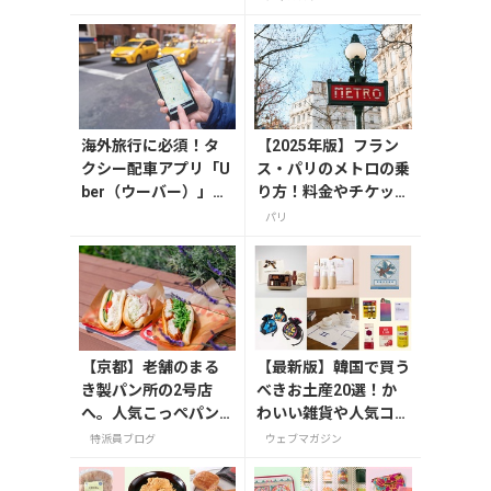
海外旅行に必須！タ
【2025年版】フラン
クシー配車アプリ「U
ス・パリのメトロの乗
ber（ウーバー）」の
り方！料金やチケット
登録・利用方法
の種類、注意点を解説
パリ
【京都】老舗のまる
【最新版】韓国で買う
き製パン所の2号店
べきお土産20選！か
へ。人気こっぺパン
わいい雑貨や人気コス
を市役所で味わう
メを紹介
特派員ブログ
ウェブマガジン