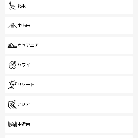
北米
中南米
オセアニア
ハワイ
リゾート
アジア
中近東