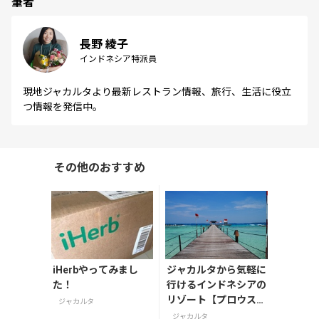
筆者
長野 綾子
インドネシア特派員
現地ジャカルタより最新レストラン情報、旅行、生活に役立
つ情報を発信中。
その他のおすすめ
iHerbやってみまし
ジャカルタから気軽に
た！
行けるインドネシアの
リゾート【プロウスリ
ジャカルタ
ブ(千の島)】
ジャカルタ