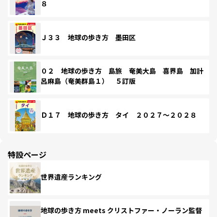
８
Ｊ３３ 地球の歩き方 墨田区
０２ 地球の歩き方 島旅 奄美大島 喜界島 加計
呂麻島（奄美群島１） ５訂版
Ｄ１７ 地球の歩き方 タイ ２０２７～２０２８
特設ページ
世界遺産ランキング
地球の歩き方 meets クリストファー・ノーラン監督