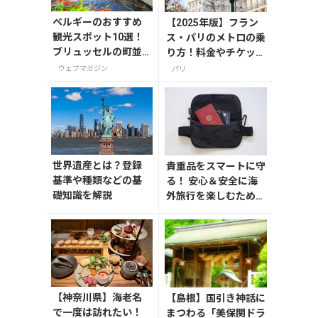
ベルギーのおすすめ
【2025年版】フラン
観光スポット10選！
ス・パリのメトロの乗
ブリュッセルの町並
り方！料金やチケット
みやノートルダム大
の種類、注意点を解説
ウェブマガジン
パリ
聖堂を巡る
世界遺産とは？登録
貴重品をスマートに守
基準や種類などの基
る！ 安心＆安全に海
礎知識を解説
外旅行を楽しむための
セキュリティーポーチ
【神奈川県】海老名
【島根】国引き神話に
で一度は訪れたい！
まつわる「美保関ドラ