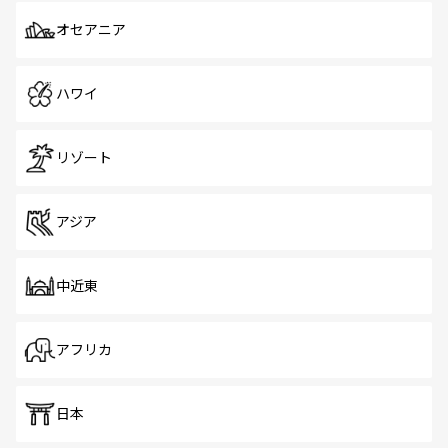
オセアニア
ハワイ
リゾート
アジア
中近東
アフリカ
日本