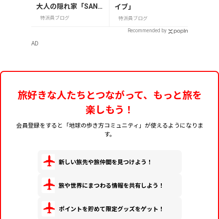
大人の隠れ家「SAND
イブ」
GLASS 熾火」で味わ
特派員ブログ
特派員ブログ
うアフタヌーンティ
Recommended by
ー
AD
旅好きな人たちとつながって、もっと旅を
楽しもう！
会員登録をすると「地球の歩き方コミュニティ」が使えるようになりま
す。
新しい旅先や旅仲間を見つけよう！
旅や世界にまつわる情報を共有しよう！
ポイントを貯めて限定グッズをゲット！