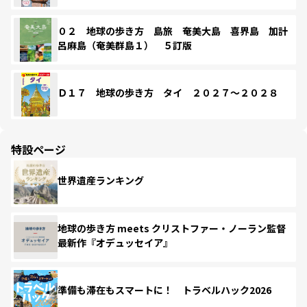
０２ 地球の歩き方 島旅 奄美大島 喜界島 加計
呂麻島（奄美群島１） ５訂版
Ｄ１７ 地球の歩き方 タイ ２０２７～２０２８
特設ページ
世界遺産ランキング
地球の歩き方 meets クリストファー・ノーラン監督
最新作『オデュッセイア』
準備も滞在もスマートに！ トラベルハック2026