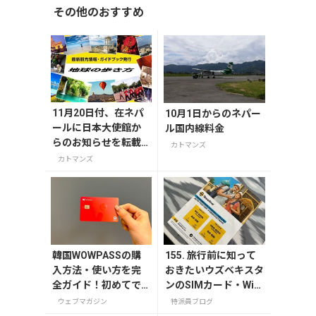
その他のおすすめ
11月20日付、在ネパ
10月1日からのネパー
ールに日本大使館か
ル国内線料金
らのお知らせを転載
カトマンズ
します。
カトマンズ
韓国WOWPASSの購
155. 旅行前に知って
入方法・使い方を完
おきたいウズベキスタ
全ガイド！初めてで
ンのSIMカード・Wi-F
も迷わない
iなどインターネット
ウェブマガジン
特派員ブログ
事情