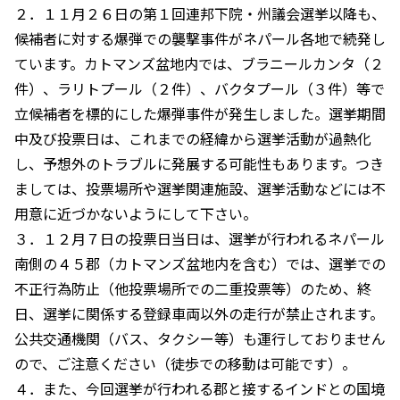
２．１１月２６日の第１回連邦下院・州議会選挙以降も、
候補者に対する爆弾での襲撃事件がネパール各地で続発し
ています。カトマンズ盆地内では、ブラニールカンタ（２
件）、ラリトプール（２件）、バクタプール（３件）等で
立候補者を標的にした爆弾事件が発生しました。選挙期間
中及び投票日は、これまでの経緯から選挙活動が過熱化
し、予想外のトラブルに発展する可能性もあります。つき
ましては、投票場所や選挙関連施設、選挙活動などには不
用意に近づかないようにして下さい。
３．１２月７日の投票日当日は、選挙が行われるネパール
南側の４５郡（カトマンズ盆地内を含む）では、選挙での
不正行為防止（他投票場所での二重投票等）のため、終
日、選挙に関係する登録車両以外の走行が禁止されます。
公共交通機関（バス、タクシー等）も運行しておりません
ので、ご注意ください（徒歩での移動は可能です）。
４．また、今回選挙が行われる郡と接するインドとの国境