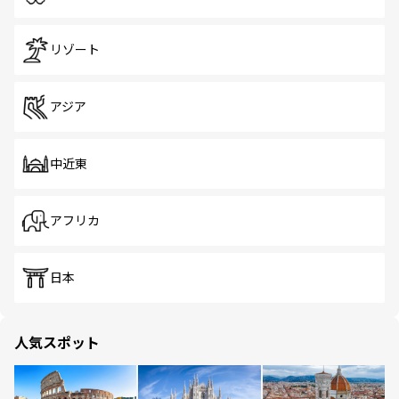
リゾート
アジア
中近東
アフリカ
日本
人気スポット