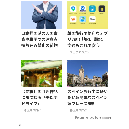
日本帰国時の入国審
韓国旅行で便利なアプ
査や税関での注意点
リ7選！地図、翻訳、
持ち込み禁止の荷物
交通もこれで安心
も解説
ウェブマガジン
【島根】国引き神話
スペイン旅行中に使い
にまつわる「美保関
たい超簡単なスペイン
ドライブ」
語フレーズ8選
特派員ブログ
特派員ブログ
Recommended by
AD