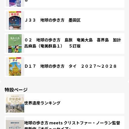
Ｊ３３ 地球の歩き方 墨田区
０２ 地球の歩き方 島旅 奄美大島 喜界島 加計
呂麻島（奄美群島１） ５訂版
Ｄ１７ 地球の歩き方 タイ ２０２７～２０２８
特設ページ
世界遺産ランキング
地球の歩き方 meets クリストファー・ノーラン監督
最新作『オデュッセイア』