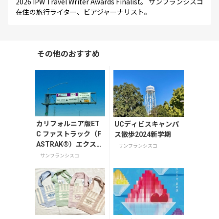
2026 IPW Travel Writer Awards Finalist。 サンフランシスコ
在住の旅行ライター、ビアジャーナリスト。
その他のおすすめ
カリフォルニア版ET
UCディビスキャンパ
C ファストラック（F
ス散歩2024新学期
ASTRAK®）エクスプ
サンフランシスコ
レスレーン
サンフランシスコ