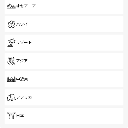
オセアニア
ハワイ
リゾート
アジア
中近東
アフリカ
日本