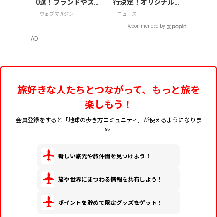
0選！ブランドやスー
行決定！オリジナルグ
パーのお菓子や雑貨
ッズが当たる発行記念
ウェブマガジン
ニュース
まで紹介
アンケート実施中
Recommended by
AD
旅好きな人たちとつながって、もっと旅を
楽しもう！
会員登録をすると「地球の歩き方コミュニティ」が使えるようになりま
す。
新しい旅先や旅仲間を見つけよう！
旅や世界にまつわる情報を共有しよう！
ポイントを貯めて限定グッズをゲット！