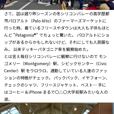
さて、話は遡り昨シーズンの冬シリコンバレーの高学歴都
市パロアルト（Palo Alto）のファーマーズマーケットに
行った時、着ているフリースやダウンは大人も子供もほと
んど "Patagonia®" でちょっと驚いた。 パロアルトにショ
ップがあるからかもしれないけど、それにしても人民服な
み。 以来テッキーパタゴニア率を観察始めた。
とは言え毎日シリコンバレーに観察に行けないので モン
ゴメリー（Montgomery）駅、シビックセンター（Civic
Center）駅 をウロウロ、通勤していている人達のファッ
ションの特徴がチェック。 パックパック、イヤフォーン、
チェックのシャツ、フリースジャケット、ベスト… 手に
はコーヒー＆iPhone まるで〇△〇大学前駅みたいな人の
波。