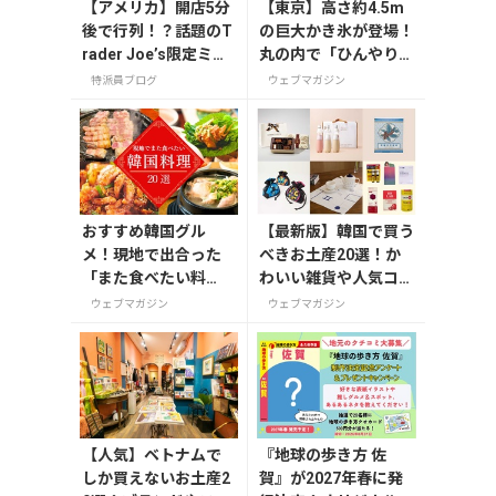
【アメリカ】開店5分
【東京】高さ約4.5m
後で行列！？話題のT
の巨大かき氷が登場！
rader Joe’s限定ミニ
丸の内で「ひんやりＫ
トート発売日レポ
ＩＴＴＥ」が8月7日
特派員ブログ
ウェブマガジン
から開催の画像一覧
おすすめ韓国グル
【最新版】韓国で買う
メ！現地で出合った
べきお土産20選！か
「また食べたい料
わいい雑貨や人気コス
理」20選
メを紹介
ウェブマガジン
ウェブマガジン
【人気】ベトナムで
『地球の歩き方 佐
しか買えないお土産2
賀』が2027年春に発