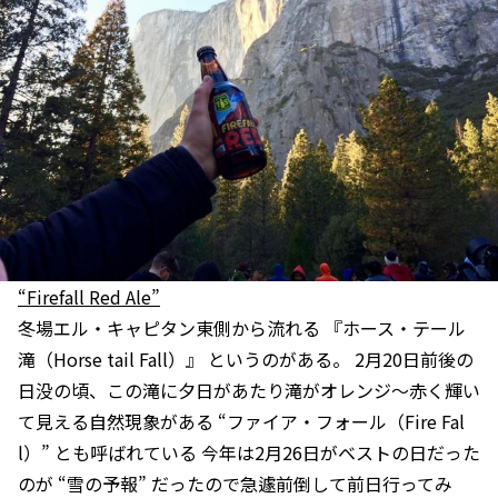
“Firefall Red Ale”
冬場エル・キャピタン東側から流れる 『ホース・テール
滝（Horse tail Fall）』 というのがある。 2月20日前後の
日没の頃、この滝に夕日があたり滝がオレンジ〜赤く輝い
て見える自然現象がある “ファイア・フォール（Fire Fal
l）” とも呼ばれている 今年は2月26日がベストの日だった
のが “雪の予報” だったので急遽前倒して前日行ってみ