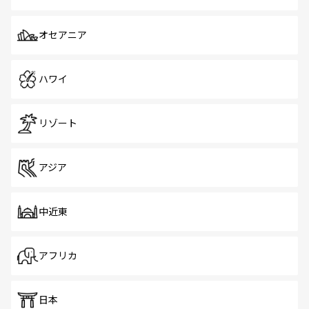
オセアニア
ハワイ
リゾート
アジア
中近東
アフリカ
日本