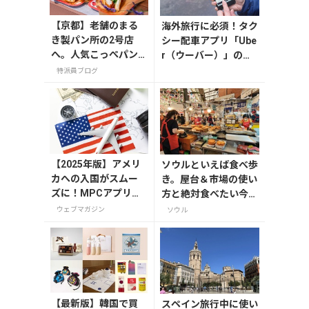
【京都】老舗のまる
海外旅行に必須！タク
き製パン所の2号店
シー配車アプリ「Ube
へ。人気こっぺパン
r（ウーバー）」の登
を市役所で味わう
録・利用方法
特派員ブログ
【2025年版】アメリ
ソウルといえば食べ歩
カへの入国がスムー
き。屋台＆市場の使い
ズに！MPCアプリの
方と絶対食べたい今ど
登録方法や使い方を
きB級グルメ
ウェブマガジン
ソウル
解説
【最新版】韓国で買
スペイン旅行中に使い