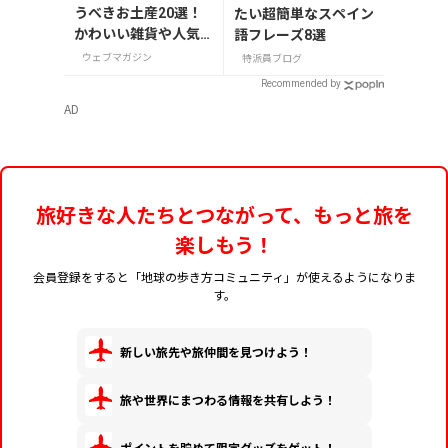
うべきお土産20選！
たい超簡単なスペイン
かわいい雑貨や人気
語フレーズ8選
コスメを紹介
ウェブマガジン
特派員ブログ
Recommended by
AD
旅好きな人たちとつながって、もっと旅を
楽しもう！
会員登録をすると「地球の歩き方コミュニティ」が使えるようになりま
す。
新しい旅先や旅仲間を見つけよう！
旅や世界にまつわる情報を共有しよう！
ポイントを貯めて限定グッズをゲット！