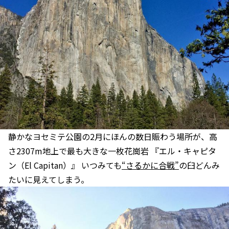
静かなヨセミテ公園の2月にほんの数日賑わう場所が、高
さ2307m地上で最も大きな一枚花崗岩 『エル・キャピタ
ン（El Capitan）』 いつみても
“さるかに合戦”
の臼どんみ
たいに見えてしまう。