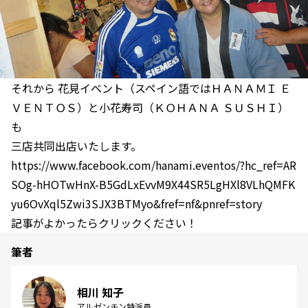
それから 花見イベント（スペイン語ではＨＡＮＡＭＩ Ｅ
ＶＥＮＴＯＳ）と小花寿司（ＫＯＨＡＮＡ ＳＵＳＨＩ）
も
三店共同出店いたします。
https://www.facebook.com/hanami.eventos/?hc_ref=AR
SOg-hHOTwHnX-B5GdLxEvvM9X44SR5LgHXl8VLhQMFK
yu6OvXql5Zwi3SJX3BTMyo&fref=nf&pnref=story
記事がよかったらクリックください！
筆者
相川 知子
アルゼンチン特派員