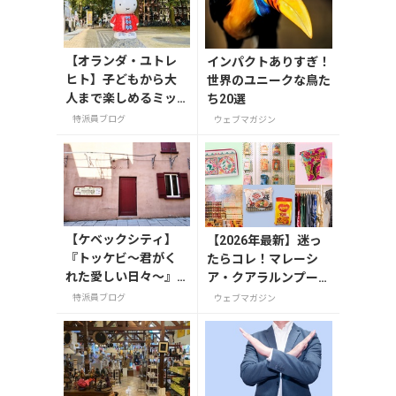
【オランダ・ユトレ
インパクトありすぎ！
ヒト】子どもから大
世界のユニークな鳥た
人まで楽しめるミッ
ち20選
フィーミュージア
特派員ブログ
ウェブマガジン
ム！街中にあるミッ
フィースポットもご
紹介
【ケベックシティ】
【2026年最新】迷っ
『トッケビ〜君がく
たらコレ！マレーシ
れた愛しい日々〜』
ア・クアラルンプール
の撮影地を訪ねて
で絶対買いたいお土産
特派員ブログ
ウェブマガジン
15選