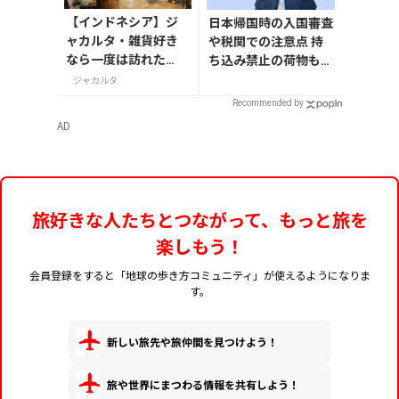
【インドネシア】ジ
日本帰国時の入国審査
ャカルタ・雑貨好き
や税関での注意点 持
なら一度は訪れた
ち込み禁止の荷物も解
い！インドネシアの
説
ジャカルタ
魅力が詰まった「Chi
Recommended by
c Mart」
AD
旅好きな人たちとつながって、もっと旅を
楽しもう！
会員登録をすると「地球の歩き方コミュニティ」が使えるようになりま
す。
新しい旅先や旅仲間を見つけよう！
旅や世界にまつわる情報を共有しよう！