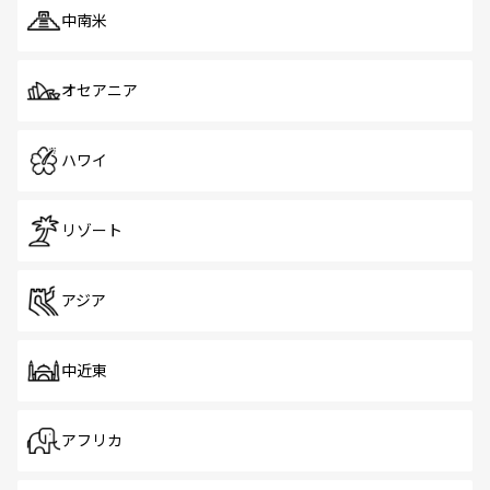
中南米
オセアニア
ハワイ
リゾート
アジア
中近東
アフリカ