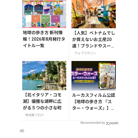
地球の歩き方 新刊情
【人気】ベトナムでし
報！2026年8月発行タ
か買えないお土産20
イトル一覧
選！ブランドやスーパ
ーのお菓子や雑貨まで
ウェブマガジン
紹介
【北イタリア・コモ
ルーカスフィルム公認
湖】優雅な湖畔に広
【地球の歩き方 『ス
がる５つの小さな町
ター・ウォーズ』】が
7月31日発売！初回限
特派員ブログ
定版はホログラム仕様
Recommended by
の特製リバーシブル帯
AD
付き