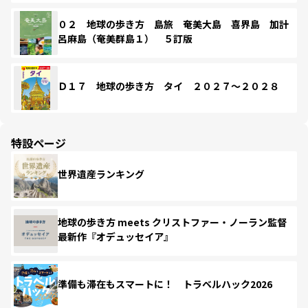
０２ 地球の歩き方 島旅 奄美大島 喜界島 加計
呂麻島（奄美群島１） ５訂版
Ｄ１７ 地球の歩き方 タイ ２０２７～２０２８
特設ページ
世界遺産ランキング
地球の歩き方 meets クリストファー・ノーラン監督
最新作『オデュッセイア』
準備も滞在もスマートに！ トラベルハック2026