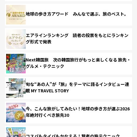
地球の歩き方アワード みんなで選ぶ、旅のベスト。
エアラインランキング 読者の投票をもとにランキン
グ形式で発表
Next韓国旅 次の韓国旅行がもっと楽しくなる 旅先・
グルメ・テクニック
旬な“あの人”が「旅」をテーマに語るインタビュー連
載 MY TRAVEL STORY
今、こんな旅がしてみたい！地球の歩き方が選ぶ2026
年絶対行くべき旅先30
コスパもタイパもかなえる！賢者の旅テクニック