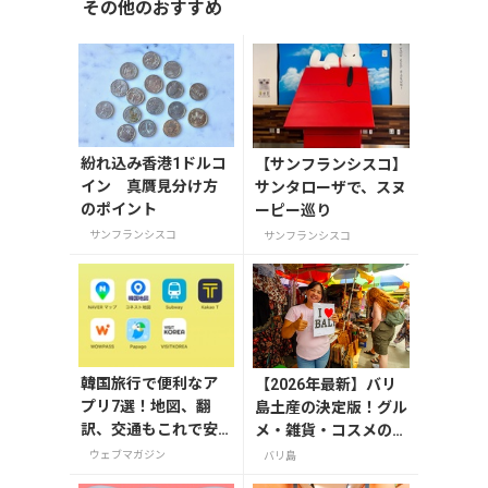
その他のおすすめ
紛れ込み香港1ドルコ
【サンフランシスコ】
イン 真贋見分け方
サンタローザで、スヌ
のポイント
ーピー巡り
サンフランシスコ
サンフランシスコ
韓国旅行で便利なア
【2026年最新】バリ
プリ7選！地図、翻
島土産の決定版！グル
訳、交通もこれで安
メ・雑貨・コスメのお
心
すすめ20選
ウェブマガジン
バリ島