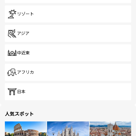
リゾート
アジア
中近東
アフリカ
日本
人気スポット