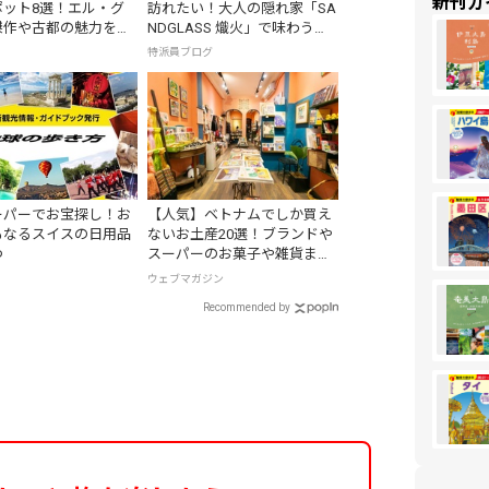
新刊ガ
ポット8選！エル・グ
訪れたい！大人の隠れ家「SA
傑作や古都の魅力を満
NDGLASS 熾火」で味わうア
フタヌーンティー
特派員ブログ
ーパーでお宝探し！お
【人気】ベトナムでしか買え
もなるスイスの日用品
ないお土産20選！ブランドや
つ
スーパーのお菓子や雑貨まで
紹介
ウェブマガジン
Recommended by