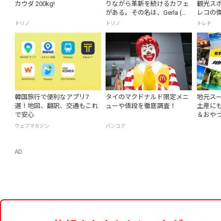
カウダ 200kg!
りながら革新を続けるカフェ
観光ス
がある。その名は、Gerla (ジ
レコの
ェルラ）。
喫
トリノ
トリノ
トレド
韓国旅行で便利なアプリ7
タイのマクドナルド限定メニ
地元ス
選！地図、翻訳、交通もこれ
ューや値段を徹底調査！
土産に
で安心
＆おや
ウェブマガジン
バンコク
AD