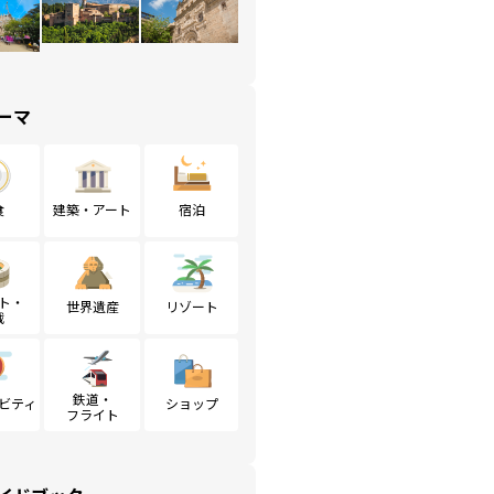
ーマ
食
建築・アート
宿泊
ト・
世界遺産
リゾート
戦
鉄道・
ビティ
ショップ
フライト