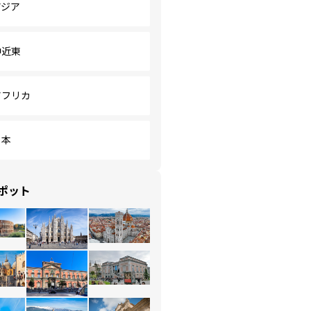
アジア
中近東
アフリカ
日本
ポット