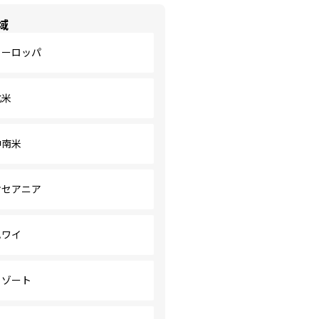
域
ヨーロッパ
北米
中南米
オセアニア
ハワイ
リゾート