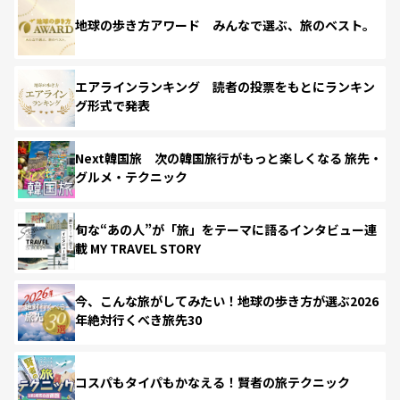
地球の歩き方アワード みんなで選ぶ、旅のベスト。
エアラインランキング 読者の投票をもとにランキン
グ形式で発表
Next韓国旅 次の韓国旅行がもっと楽しくなる 旅先・
グルメ・テクニック
旬な“あの人”が「旅」をテーマに語るインタビュー連
載 MY TRAVEL STORY
今、こんな旅がしてみたい！地球の歩き方が選ぶ2026
年絶対行くべき旅先30
コスパもタイパもかなえる！賢者の旅テクニック