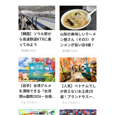
【韓国】ソウル駅か
山梨の美味しいラーメ
ら高速鉄道KTXに乗
ン屋さん〈その3〉タ
ってみよう
ンメンが旨い店4選！
特派員ブログ
特派員ブログ
【岩手】台湾グルメ
【人気】ベトナムでし
を満喫できる「台湾
か買えないお土産20
祭in盛岡2026－台南
選！ブランドやスーパ
ランタン祭－」が7月
ーのお菓子や雑貨まで
ウェブマガジン
ウェブマガジン
11日から開催
紹介