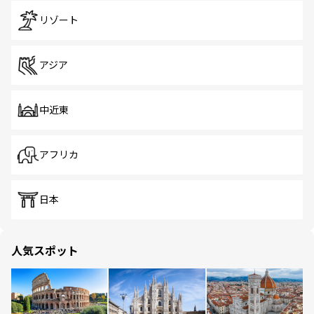
リゾート
アジア
中近東
アフリカ
日本
人気スポット