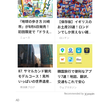
『地球の歩き方 川崎
【保存版】イギリスの
市』が8月6日発売！
お土産20選！ロンド
初回限定で「ドラえ
ンでしか買えない雑
もん」描き下ろし特
貨/お菓子/紅茶まで徹
ニュース
ロンドン
別カバー付き
底紹介
87. サマルカンド観光
韓国旅行で便利なアプ
モデルコース！見所
リ7選！地図、翻訳、
いっぱいの世界遺産
交通もこれで安心
都市を満喫するおす
特派員ブログ
ウェブマガジン
すめプラン紹介
Recommended by
AD