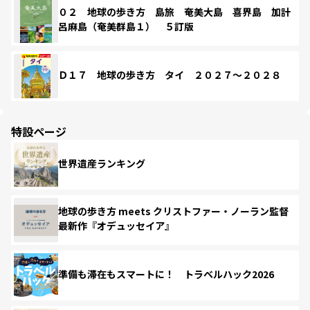
０２ 地球の歩き方 島旅 奄美大島 喜界島 加計
呂麻島（奄美群島１） ５訂版
Ｄ１７ 地球の歩き方 タイ ２０２７～２０２８
特設ページ
世界遺産ランキング
地球の歩き方 meets クリストファー・ノーラン監督
最新作『オデュッセイア』
準備も滞在もスマートに！ トラベルハック2026