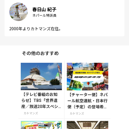
春日山 紀子
ネパール特派員
2000年よりカトマンズ在住。
その他のおすすめ
【テレビ番組のお知
【チャーター便】ネパ
らせ】TBS「世界遺
ール航空運航・日本行
産／放送20年スペシ
便（予定）の登場希望
ャルI 自然が変えた
調査について、ほか
カトマンズ
カトマンズ
世界遺産」11/22放送