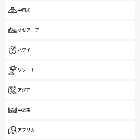
中南米
オセアニア
ハワイ
リゾート
アジア
中近東
アフリカ