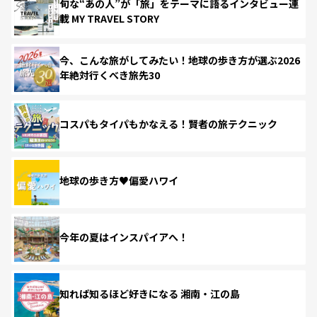
旬な“あの人”が「旅」をテーマに語るインタビュー連
載 MY TRAVEL STORY
今、こんな旅がしてみたい！地球の歩き方が選ぶ2026
年絶対行くべき旅先30
コスパもタイパもかなえる！賢者の旅テクニック
地球の歩き方♥偏愛ハワイ
今年の夏はインスパイアへ！
知れば知るほど好きになる 湘南・江の島