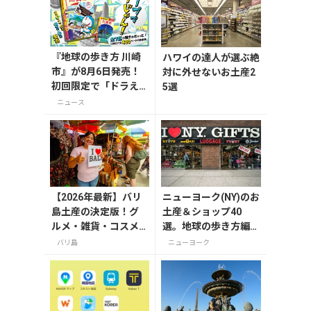
『地球の歩き方 川崎
ハワイの達人が選ぶ絶
市』が8月6日発売！
対に外せないお土産2
初回限定で「ドラえ
5選
もん」描き下ろし特
ニュース
別カバー付き
【2026年最新】バリ
ニューヨーク(NY)のお
島土産の決定版！グ
土産＆ショップ40
ルメ・雑貨・コスメ
選。地球の歩き方編集
のおすすめ20選
者セレクト！
バリ島
ニューヨーク